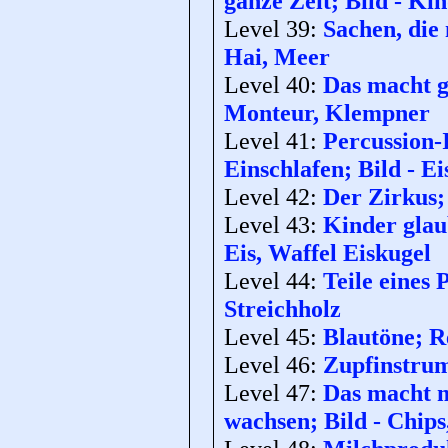
ganze Zeit; Bild - Ki
Level 39:
Sachen, die
Hai, Meer
Level 40:
Das macht g
Monteur, Klempner
Level 41:
Percussion-
Einschlafen; Bild - Ei
Level 42:
Der Zirkus; 
Level 43:
Kinder glau
Eis, Waffel Eiskugel
Level 44:
Teile eines
Streichholz
Level 45:
Blautöne; Re
Level 46:
Zupfinstrume
Level 47:
Das macht m
wachsen; Bild - Chips