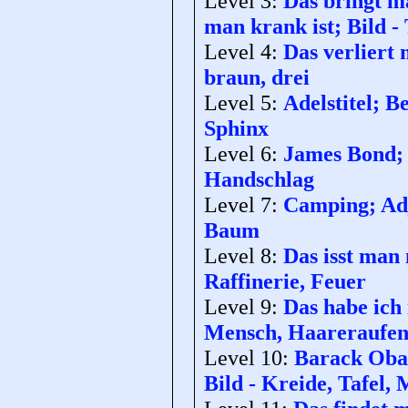
Level 3:
Das bringt m
man krank ist; Bild - 
Level 4:
Das verliert 
braun, drei
Level 5:
Adelstitel; 
Sphinx
Level 6:
James Bond; 
Handschlag
Level 7:
Camping; Adje
Baum
Level 8:
Das isst man 
Raffinerie, Feuer
Level 9:
Das habe ich 
Mensch, Haareraufe
Level 10:
Barack Obam
Bild - Kreide, Tafel,