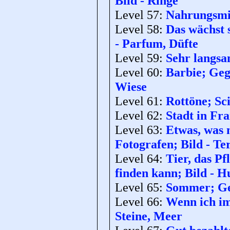
Bild - Ringe
Level 57:
Nahrungsmit
Level 58:
Das wächst 
- Parfum, Düfte
Level 59:
Sehr langsa
Level 60:
Barbie; Geg
Wiese
Level 61:
Rottöne; Sci
Level 62:
Stadt in Fra
Level 63:
Etwas, was 
Fotografen; Bild - Te
Level 64:
Tier, das P
finden kann; Bild - H
Level 65:
Sommer; Geg
Level 66:
Wenn ich im
Steine, Meer