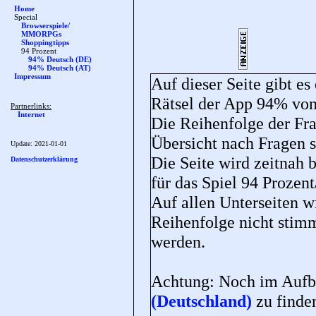
Home
Special
Browserspiele/
MMORPGs
Shoppingtipps
94 Prozent
94% Deutsch (DE)
94% Deutsch (AT)
Impressum
Auf dieser Seite gibt es
Rätsel der App 94% v
Partnerlinks:
Internet
Die Reihenfolge der Fra
Übersicht nach Fragen so
Update:
2021-01-01
Die Seite wird zeitnah 
Datenschutzerklärung
für das Spiel 94 Prozen
Auf allen Unterseiten wi
Reihenfolge nicht stim
werden.
Achtung: Noch im Aufba
(Deutschland)
zu finde