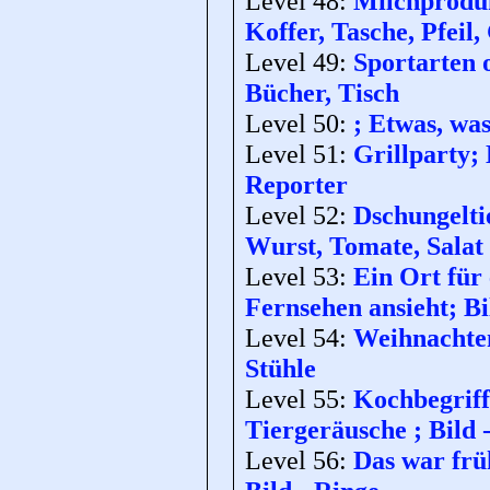
Level 48:
Milchprodukt
Koffer, Tasche, Pfeil
Level 49:
Sportarten o
Bücher, Tisch
Level 50:
; Etwas, was
Level 51:
Grillparty;
Reporter
Level 52:
Dschungeltie
Wurst, Tomate, Salat
Level 53:
Ein Ort für 
Fernsehen ansieht; Bi
Level 54:
Weihnachten;
Stühle
Level 55:
Kochbegriff
Tiergeräusche ; Bild
Level 56:
Das war frü