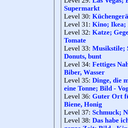
Level 29:
Las Vegas; 
Supermarkt
Level 30:
Küchengerät
Level 31:
Kino; Ikea; 
Level 32:
Katze; Gege
Tomate
Level 33:
Musikstile;
Donuts, bunt
Level 34:
Fettiges Na
Biber, Wasser
Level 35:
Dinge, die 
eine Tonne; Bild - Vog
Level 36:
Guter Ort f
Biene, Honig
Level 37:
Schmuck; Na
Level 38:
Das habe ich