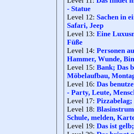
Level 11:
Das findet m
- Statue
Level 12:
Sachen in e
Safari, Jeep
Level 13:
Eine Luxusm
Füße
Level 14:
Personen aus
Hammer, Wunde, Bin
Level 15:
Bank; Das b
Möbelaufbau, Monta
Level 16:
Das benutze
- Party, Leute, Mensc
Level 17:
Pizzabelag;
Level 18:
Blasinstrume
Schule, melden, Kart
Level 19:
Das ist gelb