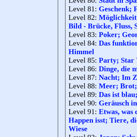
Level 80:
Stadt in Sp
Level 81:
Geschenk; F
Level 82:
Möglichkeit
Bild - Brücke, Fluss, 
Level 83:
Poker; Geom
Level 84:
Das funktio
Himmel
Level 85:
Party; Star
Level 86:
Dinge, die 
Level 87:
Nacht; Im Z
Level 88:
Meer; Brot;
Level 89:
Das ist bla
Level 90:
Geräusch in
Level 91:
Etwas, was 
Happen isst; Tiere, d
Wiese