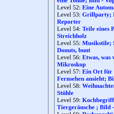
eine Tonne; Bild - Vog
Level 52:
Eine Automa
Level 53:
Grillparty;
Reporter
Level 54:
Teile eines
Streichholz
Level 55:
Musikstile;
Donuts, bunt
Level 56:
Etwas, was w
Mikroskop
Level 57:
Ein Ort für 
Fernsehen ansieht; Bi
Level 58:
Weihnachten;
Stühle
Level 59:
Kochbegriff
Tiergeräusche ; Bild