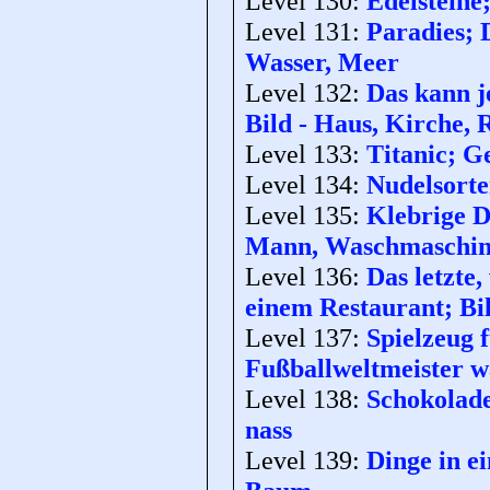
Level 130:
Edelsteine
Level 131:
Paradies; D
Wasser, Meer
Level 132:
Das kann j
Bild - Haus, Kirche,
Level 133:
Titanic; G
Level 134:
Nudelsorte
Level 135:
Klebrige D
Mann, Waschmaschi
Level 136:
Das letzte,
einem Restaurant; Bi
Level 137:
Spielzeug 
Fußballweltmeister wa
Level 138:
Schokolade
nass
Level 139:
Dinge in e