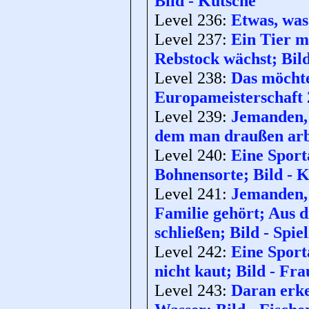
Bild - Kutsche
Level 236:
Etwas, was
Level 237:
Ein Tier m
Rebstock wächst; Bild
Level 238:
Das möchte
Europameisterschaft 
Level 239:
Jemanden, 
dem man draußen arbe
Level 240:
Eine Sport
Bohnensorte; Bild - 
Level 241:
Jemanden, 
Familie gehört; Aus 
schließen; Bild - Spi
Level 242:
Eine Sport
nicht kaut; Bild - Fr
Level 243:
Daran erke