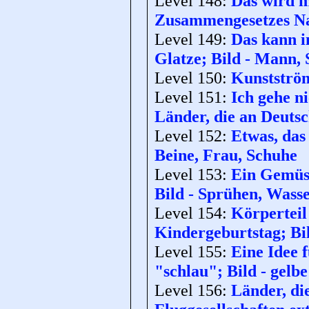
Level 148:
Das wird m
Zusammengesetzes Na
Level 149:
Das kann i
Glatze; Bild - Mann,
Level 150:
Kunstström
Level 151:
Ich gehe n
Länder, die an Deutsc
Level 152:
Etwas, das
Beine, Frau, Schuhe
Level 153:
Ein Gemüse
Bild - Sprühen, Wasse
Level 154:
Körperteil
Kindergeburtstag; Bil
Level 155:
Eine Idee 
"schlau"; Bild - gelbe
Level 156:
Länder, di