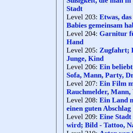
Süßigkeit, die man in
Stadt
Level 203:
Etwas, das 
Babies gemeinsam hab
Level 204:
Garnitur fü
Hand
Level 205:
Zugfahrt; 
Junge, Kind
Level 206:
Ein belieb
Sofa, Mann, Party, Dr
Level 207:
Ein Film m
Rauchmelder, Mann, 
Level 208:
Ein Land m
einen guten Abschlag 
Level 209:
Eine Stadt
wird; Bild - Tattoo, 