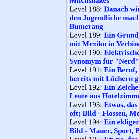
Milchshakes
Level 188:
Danach wir
den Jugendliche mach
Bumerang
Level 189:
Ein Grund,
mit Mexiko in Verbin
Level 190:
Elektrisch
Synomym für "Nerd"; 
Level 191:
Ein Beruf,
bereits mit Löchern g
Level 192:
Ein Zeiche
Leute aus Hotelzimm
Level 193:
Etwas, das
oft; Bild - Flossen, M
Level 194:
Ein ekliger
Bild - Mauer, Sport,