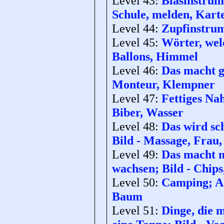
Level 43:
Blasinstrume
Schule, melden, Kart
Level 44:
Zupfinstrume
Level 45:
Wörter, wel
Ballons, Himmel
Level 46:
Das macht g
Monteur, Klempner
Level 47:
Fettiges Na
Biber, Wasser
Level 48:
Das wird sc
Bild - Massage, Frau
Level 49:
Das macht m
wachsen; Bild - Chips
Level 50:
Camping; Ad
Baum
Level 51:
Dinge, die 