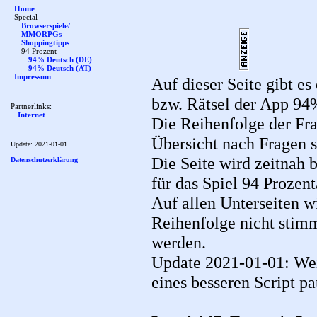
Home
Special
Browserspiele/
MMORPGs
Shoppingtipps
94 Prozent
94% Deutsch (DE)
94% Deutsch (AT)
Impressum
Auf dieser Seite gibt es
bzw. Rätsel der App 9
Partnerlinks:
Internet
Die Reihenfolge der Fra
Übersicht nach Fragen so
Update:
2021-01-01
Die Seite wird zeitnah 
Datenschutzerklärung
für das Spiel 94 Prozen
Auf allen Unterseiten wi
Reihenfolge nicht stim
werden.
Update 2021-01-01: Wei
eines besseren Script pa