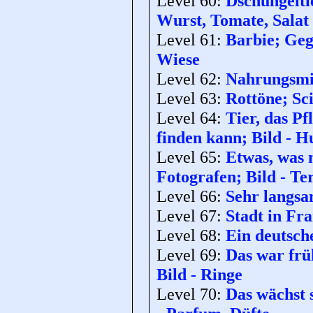
Level 60:
Dschungeltie
Wurst, Tomate, Salat
Level 61:
Barbie; Geg
Wiese
Level 62:
Nahrungsmit
Level 63:
Rottöne; Sci
Level 64:
Tier, das P
finden kann; Bild - H
Level 65:
Etwas, was 
Fotografen; Bild - Te
Level 66:
Sehr langsa
Level 67:
Stadt in Fra
Level 68:
Ein deutsc
Level 69:
Das war frü
Bild - Ringe
Level 70:
Das wächst 