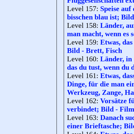
Fluggesellschaften ex
Level 157:
Speise auf
bisschen blau ist; Bi
Level 158:
Länder, auf
man macht, wenn es sc
Level 159:
Etwas, das
Bild - Brett, Fisch
Level 160:
Länder, in 
das du tust, wenn du 
Level 161:
Etwas, das
Dinge, für die man ei
Werkzeug, Zange, H
Level 162:
Vorsätze f
verbindet; Bild - Film
Level 163:
Danach suc
einer Brieftasche; Bil