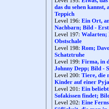
Level 195:
Etwas, das
das du sehen kannst, a
Teppich
Level 196:
Ein Ort, a
Nachbarn; Bild - Erst
Level 197:
Walarten; 
Obstschale
Level 198:
Rom; Davon
Schatztruhe
Level 199:
Firma, in 
Johnny Depp; Bild - 
Level 200:
Tiere, die
Kinder auf einer Pyja
Level 201:
Ein belieb
Sofakissen findet; Bi
Level 202:
Eine Ferns