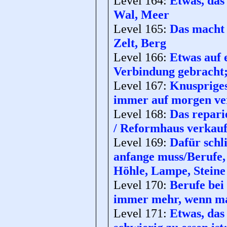
Level 164:
Etwas, das 
Wal, Meer
Level 165:
Das macht 
Zelt, Berg
Level 166:
Etwas auf 
Verbindung gebracht;
Level 167:
Knuspriges
immer auf morgen ver
Level 168:
Das repari
/ Reformhaus verkauf
Level 169:
Dafür schl
anfange muss/Berufe,
Höhle, Lampe, Steine
Level 170:
Berufe be
immer mehr, wenn man
Level 171:
Etwas, das