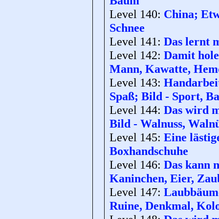
Baum
Level 140:
China; Etw
Schnee
Level 141:
Das lernt 
Level 142:
Damit hole
Mann, Kawatte, Hem
Level 143:
Handarbeit
Spaß; Bild - Sport, Ba
Level 144:
Das wird m
Bild - Walnuss, Waln
Level 145:
Eine lästi
Boxhandschuhe
Level 146:
Das kann n
Kaninchen, Eier, Zau
Level 147:
Laubbäume;
Ruine, Denkmal, Kol