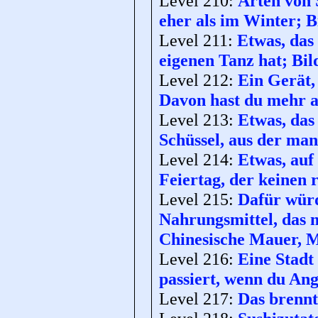
Level 210:
Arten von
eher als im Winter; Bi
Level 211:
Etwas, das 
eigenen Tanz hat; Bild
Level 212:
Ein Gerät,
Davon hast du mehr al
Level 213:
Etwas, das
Schüssel, aus der man
Level 214:
Etwas, auf 
Feiertag, der keinen 
Level 215:
Dafür wür
Nahrungsmittel, das m
Chinesische Mauer, 
Level 216:
Eine Stadt 
passiert, wenn du Ang
Level 217:
Das brennt