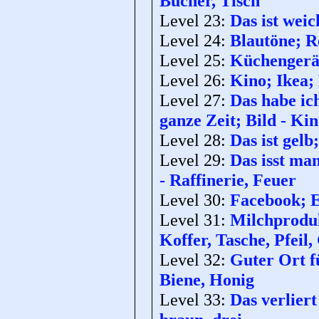
Bücher, Tisch
Level 23:
Das ist weic
Level 24:
Blautöne; Re
Level 25:
Küchengerät
Level 26:
Kino; Ikea; 
Level 27:
Das habe ich
ganze Zeit; Bild - Ki
Level 28:
Das ist gelb
Level 29:
Das isst man
- Raffinerie, Feuer
Level 30:
Facebook; E
Level 31:
Milchprodukt
Koffer, Tasche, Pfeil
Level 32:
Guter Ort f
Biene, Honig
Level 33:
Das verliert