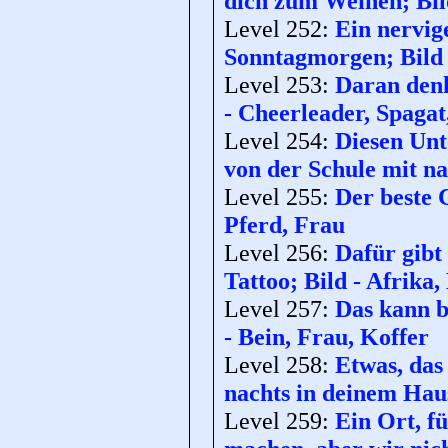
dich zum Weinen; Bi
Level 252:
Ein nervig
Sonntagmorgen; Bild 
Level 253:
Daran denk
- Cheerleader, Spaga
Level 254:
Diesen Unt
von der Schule mit n
Level 255:
Der beste 
Pferd, Frau
Level 256:
Dafür gibt 
Tattoo; Bild - Afrika
Level 257:
Das kann b
- Bein, Frau, Koffer
Level 258:
Etwas, das
nachts in deinem Haus
Level 259:
Ein Ort, f