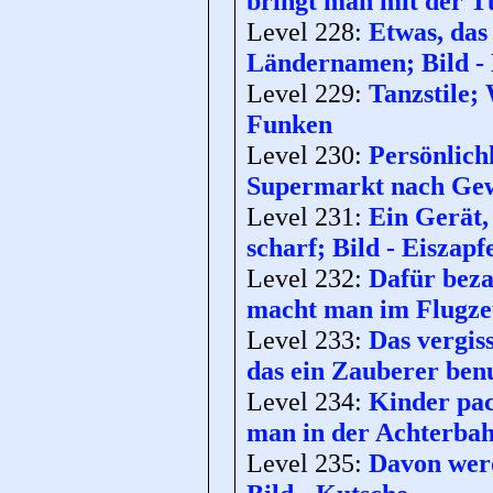
bringt man mit der T
Level 228:
Etwas, das
Ländernamen; Bild -
Level 229:
Tanzstile;
Funken
Level 230:
Persönlich
Supermarkt nach Gewi
Level 231:
Ein Gerät,
scharf; Bild - Eiszapf
Level 232:
Dafür beza
macht man im Flugze
Level 233:
Das vergis
das ein Zauberer benu
Level 234:
Kinder pac
man in der Achterbah
Level 235:
Davon werd