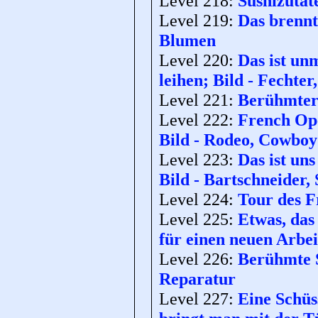
Level 218:
Sushizutat
Level 219:
Das brennt
Blumen
Level 220:
Das ist un
leihen; Bild - Fechter
Level 221:
Berühmter 
Level 222:
French Ope
Bild - Rodeo, Cowboy
Level 223:
Das ist un
Bild - Bartschneider,
Level 224:
Tour des F
Level 225:
Etwas, das
für einen neuen Arbei
Level 226:
Berühmte S
Reparatur
Level 227:
Eine Schüs