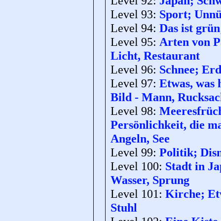
Level 92:
Japan; Schw
Level 93:
Sport; Unnü
Level 94:
Das ist grün
Level 95:
Arten von Pa
Licht, Restaurant
Level 96:
Schnee; Erd
Level 97:
Etwas, was 
Bild - Mann, Rucksa
Level 98:
Meeresfrüch
Persönlichkeit, die m
Angeln, See
Level 99:
Politik; Dis
Level 100:
Stadt in Ja
Wasser, Sprung
Level 101:
Kirche; Etw
Stuhl