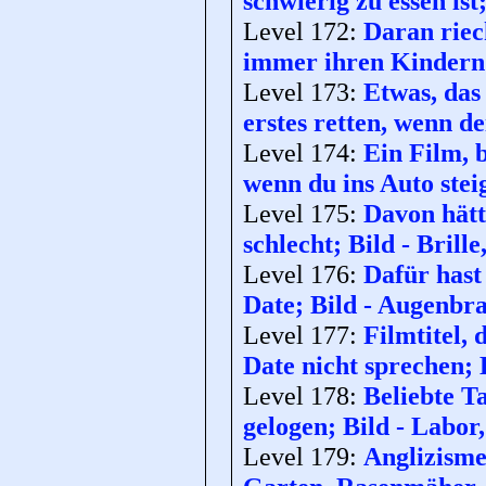
schwierig zu essen is
Level 172:
Daran riec
immer ihren Kindern 
Level 173:
Etwas, das
erstes retten, wenn d
Level 174:
Ein Film, 
wenn du ins Auto steig
Level 175:
Davon hätt
schlecht; Bild - Brille
Level 176:
Dafür hast
Date; Bild - Augenbr
Level 177:
Filmtitel, 
Date nicht sprechen; 
Level 178:
Beliebte T
gelogen; Bild - Labor
Level 179:
Anglizisme