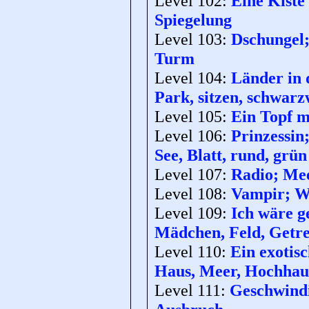
Level 102:
Eine Kiste 
Spiegelung
Level 103:
Dschungel; 
Turm
Level 104:
Länder in d
Park, sitzen, schwarz
Level 105:
Ein Topf m
Level 106:
Prinzessin
See, Blatt, rund, grün
Level 107:
Radio; Mee
Level 108:
Vampir; Wa
Level 109:
Ich wäre ge
Mädchen, Feld, Getre
Level 110:
Ein exotisc
Haus, Meer, Hochhau
Level 111:
Geschwindig