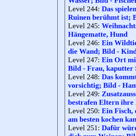
Wasser; Bild - Fische
Level 244:
Das spiele
Ruinen berühmt ist; B
Level 245:
Weihnachts
Hängematte, Hund
Level 246:
Ein Wildtie
die Wand; Bild - Kin
Level 247:
Ein Ort mit
Bild - Frau, kaputter 
Level 248:
Das kommt 
vorsichtig; Bild - H
Level 249:
Zusatzauss
bestrafen Eltern ihre
Level 250:
Ein Fisch,
am besten kochen kan
Level 251:
Dafür würd