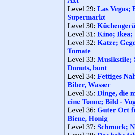
Axt
Level 29:
Las Vegas; 
Supermarkt
Level 30:
Küchengerät
Level 31:
Kino; Ikea; 
Level 32:
Katze; Gege
Tomate
Level 33:
Musikstile;
Donuts, bunt
Level 34:
Fettiges Na
Biber, Wasser
Level 35:
Dinge, die 
eine Tonne; Bild - Vog
Level 36:
Guter Ort f
Biene, Honig
Level 37:
Schmuck; Na