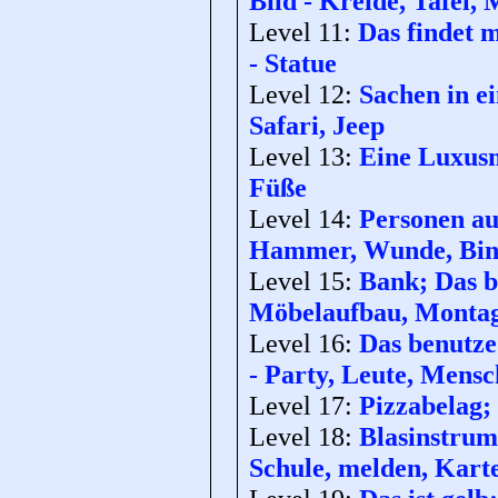
Bild - Kreide, Tafel,
Level 11:
Das findet m
- Statue
Level 12:
Sachen in e
Safari, Jeep
Level 13:
Eine Luxusm
Füße
Level 14:
Personen aus
Hammer, Wunde, Bin
Level 15:
Bank; Das b
Möbelaufbau, Monta
Level 16:
Das benutze
- Party, Leute, Mensc
Level 17:
Pizzabelag;
Level 18:
Blasinstrume
Schule, melden, Kart