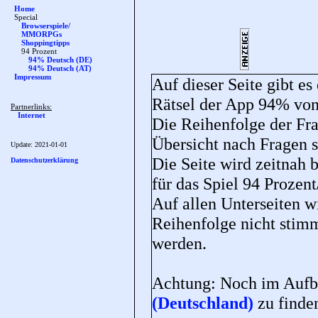
Home
Special
Browserspiele/
MMORPGs
Shoppingtipps
94 Prozent
94% Deutsch (DE)
94% Deutsch (AT)
Impressum
Auf dieser Seite gibt es
Rätsel der App 94% v
Partnerlinks:
Internet
Die Reihenfolge der Fra
Übersicht nach Fragen so
Update:
2021-01-01
Die Seite wird zeitnah 
Datenschutzerklärung
für das Spiel 94 Prozen
Auf allen Unterseiten wi
Reihenfolge nicht stim
werden.
Achtung: Noch im Aufba
(Deutschland)
zu finde