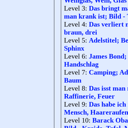
Weinglas, Wein, Glas
Level 3:
Das bringt m
man krank ist; Bild - 
Level 4:
Das verliert 
braun, drei
Level 5:
Adelstitel; 
Sphinx
Level 6:
James Bond; 
Handschlag
Level 7:
Camping; Adje
Baum
Level 8:
Das isst man 
Raffinerie, Feuer
Level 9:
Das habe ich 
Mensch, Haareraufe
Level 10:
Barack Obam