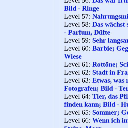
Level 56:
Das war frü
Bild - Ringe
Level 57:
Nahrungsmit
Level 58:
Das wächst 
- Parfum, Düfte
Level 59:
Sehr langsa
Level 60:
Barbie; Geg
Wiese
Level 61:
Rottöne; Sci
Level 62:
Stadt in Fra
Level 63:
Etwas, was 
Fotografen; Bild - Te
Level 64:
Tier, das P
finden kann; Bild - H
Level 65:
Sommer; Geg
Level 66:
Wenn ich im