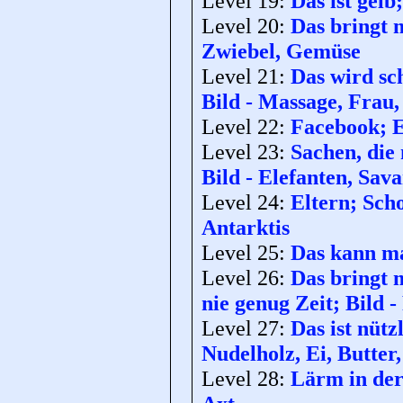
Level 19:
Das ist gelb
Level 20:
Das bringt 
Zwiebel, Gemüse
Level 21:
Das wird sc
Bild - Massage, Frau
Level 22:
Facebook; E
Level 23:
Sachen, die 
Bild - Elefanten, Sav
Level 24:
Eltern; Scho
Antarktis
Level 25:
Das kann ma
Level 26:
Das bringt 
nie genug Zeit; Bild
Level 27:
Das ist nütz
Nudelholz, Ei, Butter
Level 28:
Lärm in der