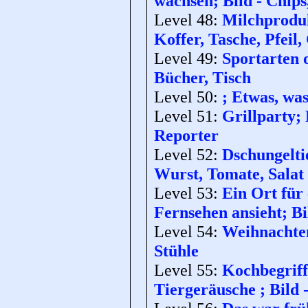
wachsen; Bild - Chips
Level 48:
Milchprodukt
Koffer, Tasche, Pfeil
Level 49:
Sportarten o
Bücher, Tisch
Level 50:
; Etwas, was
Level 51:
Grillparty;
Reporter
Level 52:
Dschungeltie
Wurst, Tomate, Salat
Level 53:
Ein Ort für 
Fernsehen ansieht; Bi
Level 54:
Weihnachten;
Stühle
Level 55:
Kochbegriff
Tiergeräusche ; Bild