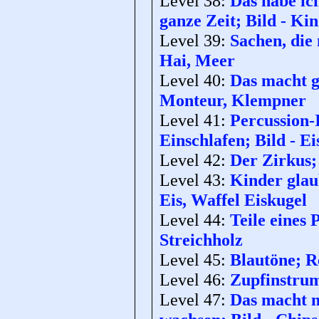
Level 38:
Das habe ich
ganze Zeit; Bild - Ki
Level 39:
Sachen, die
Hai, Meer
Level 40:
Das macht g
Monteur, Klempner
Level 41:
Percussion-
Einschlafen; Bild - Ei
Level 42:
Der Zirkus; 
Level 43:
Kinder glau
Eis, Waffel Eiskugel
Level 44:
Teile eines
Streichholz
Level 45:
Blautöne; Re
Level 46:
Zupfinstrume
Level 47:
Das macht m