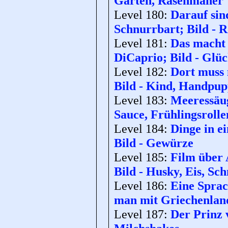
Garten, Rasenmäher
Level 180:
Darauf sin
Schnurrbart; Bild - 
Level 181:
Das macht 
DiCaprio; Bild - Glü
Level 182:
Dort muss m
Bild - Kind, Handpu
Level 183:
Meeressäug
Sauce, Frühlingsrolle
Level 184:
Dinge in e
Bild - Gewürze
Level 185:
Film über 
Bild - Husky, Eis, Sch
Level 186:
Eine Sprac
man mit Griechenland
Level 187:
Der Prinz 