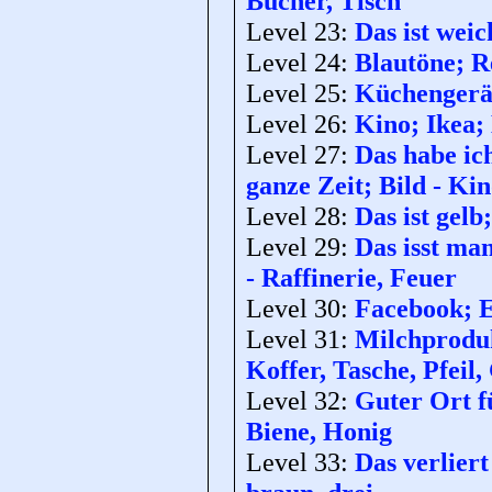
Bücher, Tisch
Level 23:
Das ist weic
Level 24:
Blautöne; Re
Level 25:
Küchengerät
Level 26:
Kino; Ikea; 
Level 27:
Das habe ich
ganze Zeit; Bild - Ki
Level 28:
Das ist gelb
Level 29:
Das isst man
- Raffinerie, Feuer
Level 30:
Facebook; E
Level 31:
Milchprodukt
Koffer, Tasche, Pfeil
Level 32:
Guter Ort f
Biene, Honig
Level 33:
Das verliert