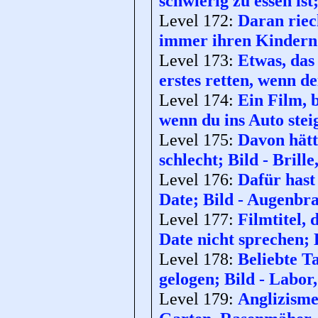
schwierig zu essen is
Level 172:
Daran riec
immer ihren Kindern 
Level 173:
Etwas, das
erstes retten, wenn d
Level 174:
Ein Film, 
wenn du ins Auto steig
Level 175:
Davon hätt
schlecht; Bild - Brille
Level 176:
Dafür hast
Date; Bild - Augenbr
Level 177:
Filmtitel, 
Date nicht sprechen; 
Level 178:
Beliebte T
gelogen; Bild - Labor
Level 179:
Anglizisme