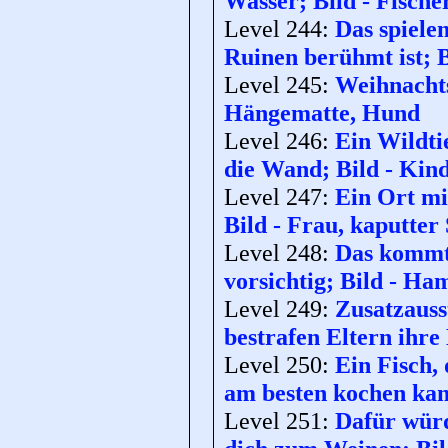
Wasser; Bild - Fische
Level 244:
Das spiele
Ruinen berühmt ist; B
Level 245:
Weihnachts
Hängematte, Hund
Level 246:
Ein Wildtie
die Wand; Bild - Kin
Level 247:
Ein Ort mit
Bild - Frau, kaputter 
Level 248:
Das kommt 
vorsichtig; Bild - H
Level 249:
Zusatzauss
bestrafen Eltern ihre
Level 250:
Ein Fisch,
am besten kochen kan
Level 251:
Dafür würd