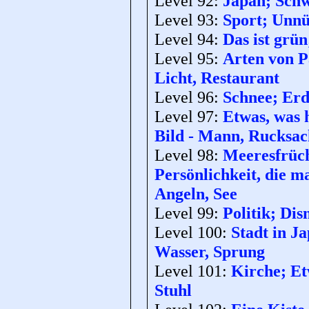
Level 92:
Japan; Schw
Level 93:
Sport; Unnü
Level 94:
Das ist grün
Level 95:
Arten von Pa
Licht, Restaurant
Level 96:
Schnee; Erd
Level 97:
Etwas, was 
Bild - Mann, Rucksa
Level 98:
Meeresfrüch
Persönlichkeit, die m
Angeln, See
Level 99:
Politik; Dis
Level 100:
Stadt in Ja
Wasser, Sprung
Level 101:
Kirche; Etw
Stuhl