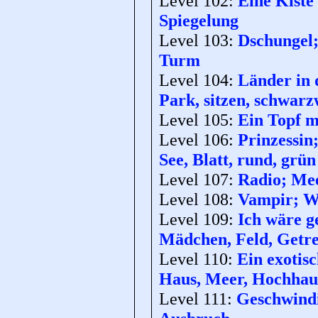
Level 102:
Eine Kiste 
Spiegelung
Level 103:
Dschungel; 
Turm
Level 104:
Länder in d
Park, sitzen, schwarz
Level 105:
Ein Topf m
Level 106:
Prinzessin
See, Blatt, rund, grün
Level 107:
Radio; Mee
Level 108:
Vampir; Wa
Level 109:
Ich wäre ge
Mädchen, Feld, Getre
Level 110:
Ein exotisc
Haus, Meer, Hochhau
Level 111:
Geschwindig