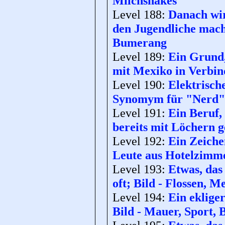
Milchshakes
Level 188:
Danach wir
den Jugendliche mach
Bumerang
Level 189:
Ein Grund,
mit Mexiko in Verbin
Level 190:
Elektrisch
Synomym für "Nerd"; 
Level 191:
Ein Beruf,
bereits mit Löchern g
Level 192:
Ein Zeiche
Leute aus Hotelzimm
Level 193:
Etwas, das
oft; Bild - Flossen, M
Level 194:
Ein ekliger
Bild - Mauer, Sport,