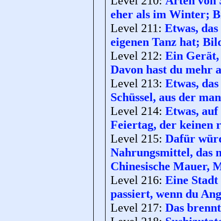
Level 210:
Arten von
eher als im Winter; Bi
Level 211:
Etwas, das 
eigenen Tanz hat; Bild
Level 212:
Ein Gerät,
Davon hast du mehr al
Level 213:
Etwas, das
Schüssel, aus der man
Level 214:
Etwas, auf 
Feiertag, der keinen 
Level 215:
Dafür wür
Nahrungsmittel, das m
Chinesische Mauer, 
Level 216:
Eine Stadt 
passiert, wenn du Ang
Level 217:
Das brennt