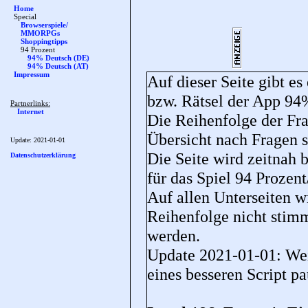
Home
Special
Browserspiele/
MMORPGs
Shoppingtipps
94 Prozent
94% Deutsch (DE)
94% Deutsch (AT)
Impressum
Auf dieser Seite gibt es
bzw. Rätsel der App 9
Partnerlinks:
Internet
Die Reihenfolge der Fra
Übersicht nach Fragen so
Update:
2021-01-01
Die Seite wird zeitnah 
Datenschutzerklärung
für das Spiel 94 Prozen
Auf allen Unterseiten wi
Reihenfolge nicht stim
werden.
Update 2021-01-01: Wei
eines besseren Script pa