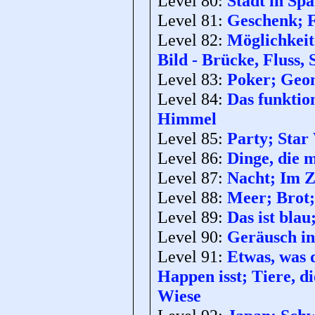
Level 80:
Stadt in Sp
Level 81:
Geschenk; F
Level 82:
Möglichkeit
Bild - Brücke, Fluss, 
Level 83:
Poker; Geom
Level 84:
Das funktio
Himmel
Level 85:
Party; Star
Level 86:
Dinge, die 
Level 87:
Nacht; Im Z
Level 88:
Meer; Brot;
Level 89:
Das ist bla
Level 90:
Geräusch in
Level 91:
Etwas, was 
Happen isst; Tiere, d
Wiese