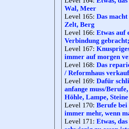
Level 164:
Etwas, das 
Wal, Meer
Level 165:
Das macht 
Zelt, Berg
Level 166:
Etwas auf 
Verbindung gebracht;
Level 167:
Knuspriges
immer auf morgen ver
Level 168:
Das repari
/ Reformhaus verkauf
Level 169:
Dafür schl
anfange muss/Berufe,
Höhle, Lampe, Steine
Level 170:
Berufe be
immer mehr, wenn man
Level 171:
Etwas, das