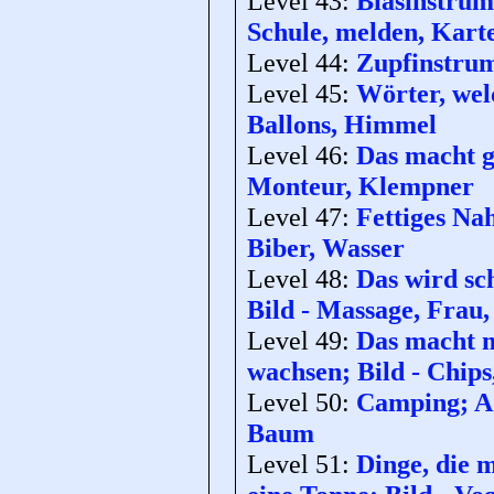
Level 43:
Blasinstrume
Schule, melden, Kart
Level 44:
Zupfinstrume
Level 45:
Wörter, wel
Ballons, Himmel
Level 46:
Das macht g
Monteur, Klempner
Level 47:
Fettiges Na
Biber, Wasser
Level 48:
Das wird sc
Bild - Massage, Frau
Level 49:
Das macht m
wachsen; Bild - Chips
Level 50:
Camping; Ad
Baum
Level 51:
Dinge, die 