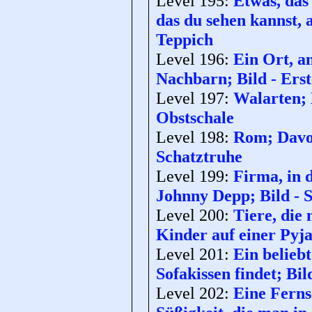
Level 195:
Etwas, das
das du sehen kannst, a
Teppich
Level 196:
Ein Ort, a
Nachbarn; Bild - Erst
Level 197:
Walarten; 
Obstschale
Level 198:
Rom; Davon
Schatztruhe
Level 199:
Firma, in 
Johnny Depp; Bild - 
Level 200:
Tiere, die
Kinder auf einer Pyja
Level 201:
Ein belieb
Sofakissen findet; Bi
Level 202:
Eine Ferns