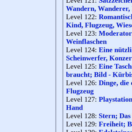
Level 121:
Satzzeiche
Wandern, Wanderer, 
Level 122:
Romantisch
Kind, Flugzeug, Wies
Level 123:
Moderator 
Weinflaschen
Level 124:
Eine nützl
Scheinwerfer, Konzer
Level 125:
Eine Tasch
braucht; Bild - Kürbi
Level 126:
Dinge, die 
Flugzeug
Level 127:
Playstation
Hand
Level 128:
Stern; Das 
Level 129:
Freiheit; B