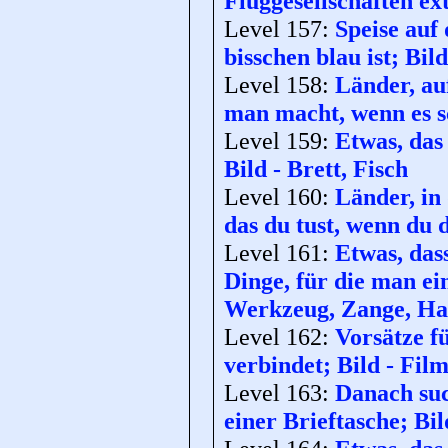
Fluggesellschaften ex
Level 157:
Speise auf
bisschen blau ist; Bi
Level 158:
Länder, auf
man macht, wenn es sc
Level 159:
Etwas, das
Bild - Brett, Fisch
Level 160:
Länder, in 
das du tust, wenn du 
Level 161:
Etwas, das
Dinge, für die man ei
Werkzeug, Zange, H
Level 162:
Vorsätze f
verbindet; Bild - Film
Level 163:
Danach suc
einer Brieftasche; Bil