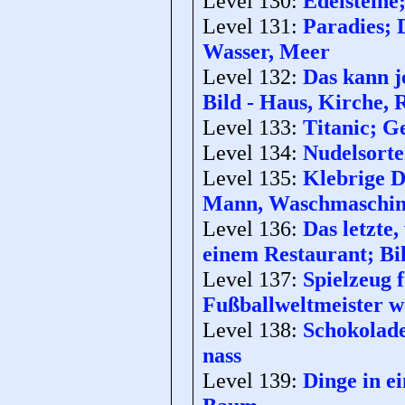
Level 130:
Edelsteine
Level 131:
Paradies; D
Wasser, Meer
Level 132:
Das kann j
Bild - Haus, Kirche,
Level 133:
Titanic; G
Level 134:
Nudelsorte
Level 135:
Klebrige D
Mann, Waschmaschi
Level 136:
Das letzte,
einem Restaurant; Bi
Level 137:
Spielzeug 
Fußballweltmeister wa
Level 138:
Schokolade
nass
Level 139:
Dinge in e