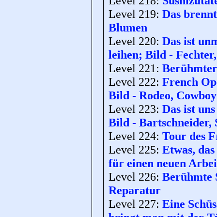
Level 218:
Sushizutat
Level 219:
Das brennt
Blumen
Level 220:
Das ist un
leihen; Bild - Fechter
Level 221:
Berühmter 
Level 222:
French Ope
Bild - Rodeo, Cowboy
Level 223:
Das ist un
Bild - Bartschneider,
Level 224:
Tour des F
Level 225:
Etwas, das
für einen neuen Arbei
Level 226:
Berühmte S
Reparatur
Level 227:
Eine Schüs