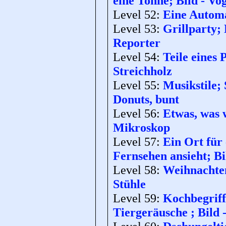
eine Tonne; Bild - Vog
Level 52:
Eine Automa
Level 53:
Grillparty;
Reporter
Level 54:
Teile eines
Streichholz
Level 55:
Musikstile;
Donuts, bunt
Level 56:
Etwas, was w
Mikroskop
Level 57:
Ein Ort für 
Fernsehen ansieht; Bi
Level 58:
Weihnachten;
Stühle
Level 59:
Kochbegriff
Tiergeräusche ; Bild