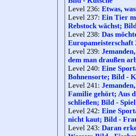
Bild - Kutsche
Level 236:
Etwas, was
Level 237:
Ein Tier m
Rebstock wächst; Bild
Level 238:
Das möchte
Europameisterschaft 
Level 239:
Jemanden, 
dem man draußen arbe
Level 240:
Eine Sport
Bohnensorte; Bild - 
Level 241:
Jemanden, 
Familie gehört; Aus 
schließen; Bild - Spi
Level 242:
Eine Sport
nicht kaut; Bild - Fr
Level 243:
Daran erke