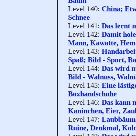
Baum
Level 140:
China; Etw
Schnee
Level 141:
Das lernt 
Level 142:
Damit hole
Mann, Kawatte, Hem
Level 143:
Handarbeit
Spaß; Bild - Sport, Ba
Level 144:
Das wird m
Bild - Walnuss, Waln
Level 145:
Eine lästi
Boxhandschuhe
Level 146:
Das kann n
Kaninchen, Eier, Zau
Level 147:
Laubbäume;
Ruine, Denkmal, Kol