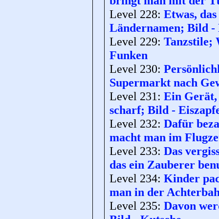
bringt man mit der T
Level 228:
Etwas, das
Ländernamen; Bild -
Level 229:
Tanzstile;
Funken
Level 230:
Persönlich
Supermarkt nach Gewi
Level 231:
Ein Gerät,
scharf; Bild - Eiszapf
Level 232:
Dafür beza
macht man im Flugze
Level 233:
Das vergis
das ein Zauberer benu
Level 234:
Kinder pac
man in der Achterbah
Level 235:
Davon werd