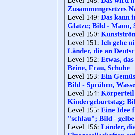
Level 148:
Das wird m
Zusammengesetzes Na
Level 149:
Das kann i
Glatze; Bild - Mann,
Level 150:
Kunstström
Level 151:
Ich gehe n
Länder, die an Deutsc
Level 152:
Etwas, das
Beine, Frau, Schuhe
Level 153:
Ein Gemüse
Bild - Sprühen, Wasse
Level 154:
Körperteil
Kindergeburtstag; Bil
Level 155:
Eine Idee 
"schlau"; Bild - gelbe
Level 156:
Länder, di