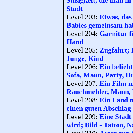
Süßigkeit, die man in
Stadt
Level 203:
Etwas, das 
Babies gemeinsam hab
Level 204:
Garnitur fü
Hand
Level 205:
Zugfahrt; 
Junge, Kind
Level 206:
Ein belieb
Sofa, Mann, Party, Dr
Level 207:
Ein Film m
Rauchmelder, Mann, 
Level 208:
Ein Land m
einen guten Abschlag 
Level 209:
Eine Stadt
wird; Bild - Tattoo, 