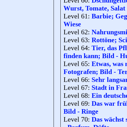
Level 60:
Dschungeltie
Wurst, Tomate, Salat
Level 61:
Barbie; Geg
Wiese
Level 62:
Nahrungsmit
Level 63:
Rottöne; Sci
Level 64:
Tier, das P
finden kann; Bild - H
Level 65:
Etwas, was 
Fotografen; Bild - Te
Level 66:
Sehr langsa
Level 67:
Stadt in Fra
Level 68:
Ein deutsc
Level 69:
Das war frü
Bild - Ringe
Level 70:
Das wächst 