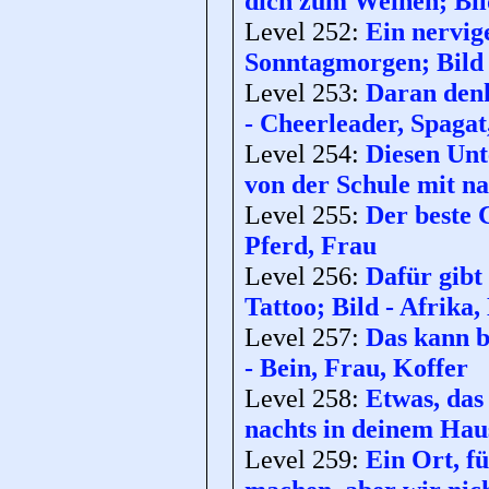
dich zum Weinen; Bi
Level 252:
Ein nervig
Sonntagmorgen; Bild 
Level 253:
Daran denk
- Cheerleader, Spaga
Level 254:
Diesen Unt
von der Schule mit n
Level 255:
Der beste 
Pferd, Frau
Level 256:
Dafür gibt 
Tattoo; Bild - Afrika
Level 257:
Das kann b
- Bein, Frau, Koffer
Level 258:
Etwas, das
nachts in deinem Haus
Level 259:
Ein Ort, f