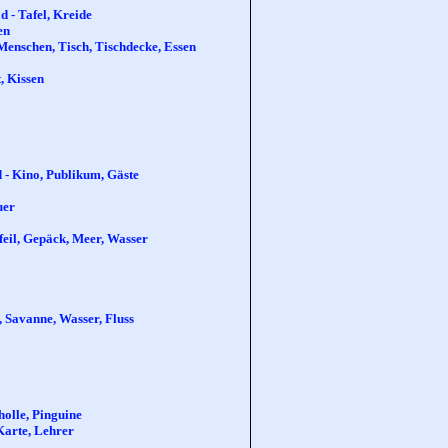
d - Tafel, Kreide
en
 Menschen, Tisch, Tischdecke, Essen
, Kissen
d - Kino, Publikum, Gäste
uer
Pfeil, Gepäck, Meer, Wasser
n, Savanne, Wasser, Fluss
holle, Pinguine
 Karte, Lehrer