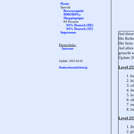
Home
Special
Browserspiele/
MMORPGs
Shoppingtipps
94 Prozent
94% Deutsch (DE)
94% Deutsch (AT)
Impressum
Auf diese
Die Reihe
Die Seite
Partnerlinks:
Auf allen
Internet
gesucht 
Update 20
Update:
2021-01-01
Level 25
Datenschutzerklärung
h
hi
of
fr
lo
eh
tr
li
Level 255
fi
pi