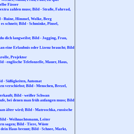
elbe Fässer
extra zahlen muss; Bild - Straße, Fahrrad,
d - Ruine, Himmel, Wolke, Berg
es schneit; Bild - Schminke, Pinsel,
 du dich langweilst; Bild - Jogging, Frau,
 man eine Erlaubnis oder Lizenz braucht; Bild
rolle, Projektor
ld - englische Telefonzelle, Mauer, Haus,
ld - Süßigkeiten, Automat
 verschiebst; Bild - Menschen, Brezel,
erkauft; Bild - weißer Schwan
ufe, bei denen man früh anfangen muss; Bild
 älter wird; Bild - Matroschka, russische
 Bild - Weihnachtsmann, Leiter
rn sagen; Bild - Tiere, Wüste
n dein Haus brennt; Bild - Schnee, Markt,