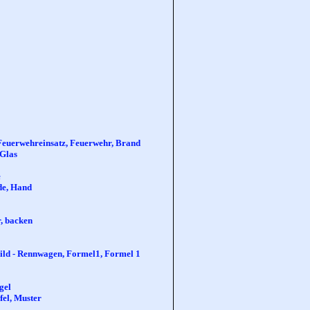
 Feuerwehreinsatz, Feuerwehr, Brand
 Glas
e
de, Hand
r, backen
Bild - Rennwagen, Formel1, Formel 1
gel
fel, Muster