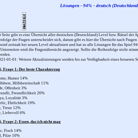
Lösungen - 94% - deutsch (Deutschland
r Seite gibt es eine Übersicht aller deutschen (Deutschland) Level bzw. Rätsel d
nfolge der Fragen unterscheidet sich, darum gibt es hier die Übersicht nach Fragen s
 wird zeitnah bei neuen Level aktualisiert und hat so alle Lösungen für das Spiel 9
 Unterseiten wird die Fragenübersicht angezeigt. Sollte die Reihenfolge nicht sti
werden.
21-01-01: Weitere Aktualisierungen werden bis zur Verfügbarkeit eines besseren Sc
5, Frage 1: Der beste Charakterzug
umo, Humor 14%
lfsbere, Hilfsbereitschaft 11%
fe, Offenheit 3%
eundli, Freundlichkeit 26%
ya, Loyalität 3%
rlic, Ehrlichkeit 19%
e, Treue 12%
e, Liebevoll 6%
, Frage 2: Essen, das ich nicht mag
sc, Fisch 14%
l, Pilze 10%