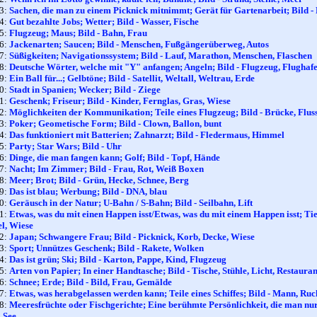
73:
Sachen, die man zu einem Picknick mitnimmt; Gerät für Gartenarbeit; Bild -
74:
Gut bezahlte Jobs; Wetter; Bild - Wasser, Fische
75:
Flugzeug; Maus; Bild - Bahn, Frau
76:
Jackenarten; Saucen; Bild - Menschen, Fußgängerüberweg, Autos
77:
Süßigkeiten; Navigationssystem; Bild - Lauf, Marathon, Menschen, Flaschen
78:
Deutsche Wörter, welche mit "Y" anfangen; Angeln; Bild - Flugzeug, Flughaf
79:
Ein Ball für...; Gelbtöne; Bild - Satellit, Weltall, Weltrau, Erde
80:
Stadt in Spanien; Wecker; Bild - Ziege
81:
Geschenk; Friseur; Bild - Kinder, Fernglas, Gras, Wiese
82:
Möglichkeiten der Kommunikation; Teile eines Flugzeug; Bild - Brücke, Fluss
83:
Poker; Geometische Form; Bild - Clown, Ballon, bunt
84:
Das funktioniert mit Batterien; Zahnarzt; Bild - Fledermaus, Himmel
85:
Party; Star Wars; Bild - Uhr
86:
Dinge, die man fangen kann; Golf; Bild - Topf, Hände
87:
Nacht; Im Zimmer; Bild - Frau, Rot, Weiß Boxen
88:
Meer; Brot; Bild - Grün, Hecke, Schnee, Berg
89:
Das ist blau; Werbung; Bild - DNA, blau
90:
Geräusch in der Natur; U-Bahn / S-Bahn; Bild - Seilbahn, Lift
91:
Etwas, was du mit einen Happen isst/Etwas, was du mit einem Happen isst; Tie
, Wiese
92:
Japan; Schwangere Frau; Bild - Picknick, Korb, Decke, Wiese
93:
Sport; Unnützes Geschenk; Bild - Rakete, Wolken
94:
Das ist grün; Ski; Bild - Karton, Pappe, Kind, Flugzeug
95:
Arten von Papier; In einer Handtasche; Bild - Tische, Stühle, Licht, Restauran
96:
Schnee; Erde; Bild - Bild, Frau, Gemälde
97:
Etwas, was herabgelassen werden kann; Teile eines Schiffes; Bild - Mann, R
98:
Meeresfrüchte oder Fischgerichte; Eine berühmte Persönlichkeit, die man nur
 See