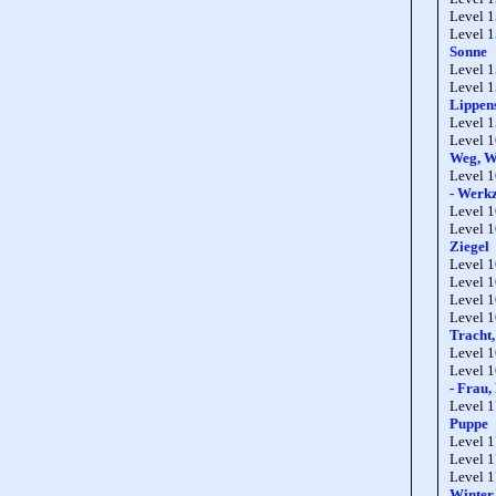
Level 
Level 
Sonne
Level 
Level 
Lippens
Level 
Level 
Weg, W
Level 
- Werk
Level 
Level 
Ziegel
Level 
Level 
Level 
Level 
Tracht,
Level 
Level 
- Frau,
Level 
Puppe
Level 
Level 
Level 
Winter