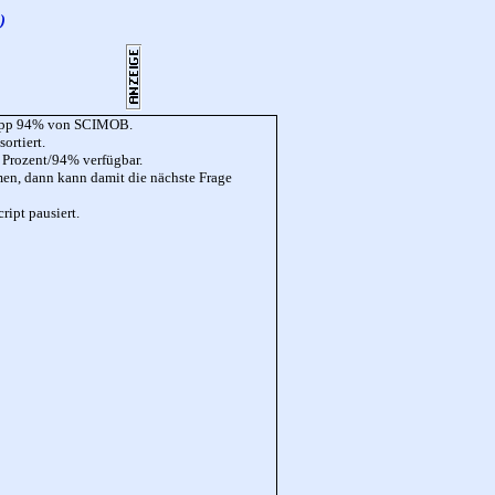
)
er App 94% von SCIMOB.
ortiert.
4 Prozent/94% verfügbar.
mmen, dann kann damit die nächste Frage
ript pausiert.