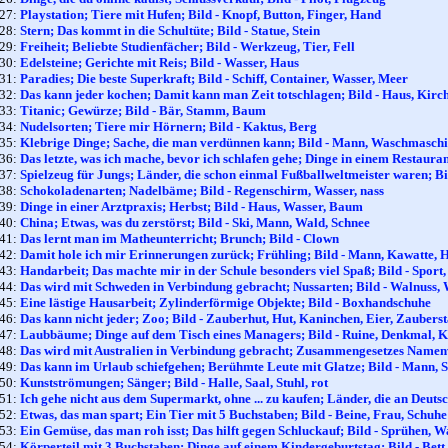
127:
Playstation; Tiere mit Hufen; Bild - Knopf, Button, Finger, Hand
128:
Stern; Das kommt in die Schultüte; Bild - Statue, Stein
129:
Freiheit; Beliebte Studienfächer; Bild - Werkzeug, Tier, Fell
130:
Edelsteine; Gerichte mit Reis; Bild - Wasser, Haus
131:
Paradies; Die beste Superkraft; Bild - Schiff, Container, Wasser, Meer
132:
Das kann jeder kochen; Damit kann man Zeit totschlagen; Bild - Haus, Kir
133:
Titanic; Gewürze; Bild - Bär, Stamm, Baum
134:
Nudelsorten; Tiere mir Hörnern; Bild - Kaktus, Berg
135:
Klebrige Dinge; Sache, die man verdünnen kann; Bild - Mann, Waschmasch
136:
Das letzte, was ich mache, bevor ich schlafen gehe; Dinge in einem Restaura
137:
Spielzeug für Jungs; Länder, die schon einmal Fußballweltmeister waren; Bil
138:
Schokoladenarten; Nadelbäme; Bild - Regenschirm, Wasser, nass
139:
Dinge in einer Arztpraxis; Herbst; Bild - Haus, Wasser, Baum
140:
China; Etwas, was du zerstörst; Bild - Ski, Mann, Wald, Schnee
141:
Das lernt man im Matheunterricht; Brunch; Bild - Clown
142:
Damit hole ich mir Erinnerungen zurück; Frühling; Bild - Mann, Kawatte,
143:
Handarbeit; Das machte mir in der Schule besonders viel Spaß; Bild - Sport, 
144:
Das wird mit Schweden in Verbindung gebracht; Nussarten; Bild - Walnuss,
145:
Eine lästige Hausarbeit; Zylinderförmige Objekte; Bild - Boxhandschuhe
146:
Das kann nicht jeder; Zoo; Bild - Zauberhut, Hut, Kaninchen, Eier, Zauberst
147:
Laubbäume; Dinge auf dem Tisch eines Managers; Bild - Ruine, Denkmal, 
148:
Das wird mit Australien in Verbindung gebracht; Zusammengesetzes Namenw
149:
Das kann im Urlaub schiefgehen; Berühmte Leute mit Glatze; Bild - Mann, 
150:
Kunstströmungen; Sänger; Bild - Halle, Saal, Stuhl, rot
151:
Ich gehe nicht aus dem Supermarkt, ohne ... zu kaufen; Länder, die an Deutsch
152:
Etwas, das man spart; Ein Tier mit 5 Buchstaben; Bild - Beine, Frau, Schuhe
153:
Ein Gemüse, das man roh isst; Das hilft gegen Schluckauf; Bild - Sprühen, W
154:
Körperteil mit 3 Buchstaben; Dinge auf einem Kindergeburtstag; Bild - Bett