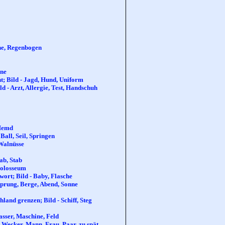
che, Regenbogen
ine
nt; Bild - Jagd, Hund, Uniform
d - Arzt, Allergie, Test, Handschuh
 Hemd
Ball, Seil, Springen
 Walnüsse
ab, Stab
Kolosseum
ort; Bild - Baby, Flasche
Sprung, Berge, Abend, Sonne
land grenzen; Bild - Schiff, Steg
asser, Maschine, Feld
, Wecker, Mann, Frau, Paar, zu spät