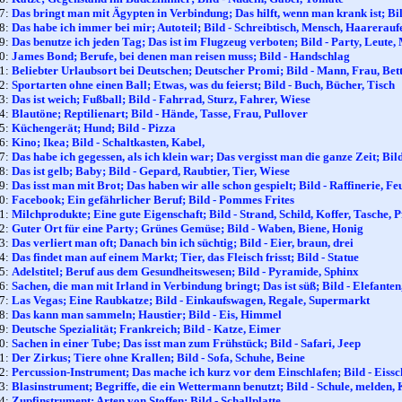
17:
Das bringt man mit Ägypten in Verbindung; Das hilft, wenn man krank ist; Bil
18:
Das habe ich immer bei mir; Autoteil; Bild - Schreibtisch, Mensch, Haarerauf
19:
Das benutze ich jeden Tag; Das ist im Flugzeug verboten; Bild - Party, Leute,
20:
James Bond; Berufe, bei denen man reisen muss; Bild - Handschlag
21:
Beliebter Urlaubsort bei Deutschen; Deutscher Promi; Bild - Mann, Frau, Bett
22:
Sportarten ohne einen Ball; Etwas, was du feierst; Bild - Buch, Bücher, Tisch
23:
Das ist weich; Fußball; Bild - Fahrrad, Sturz, Fahrer, Wiese
24:
Blautöne; Reptilienart; Bild - Hände, Tasse, Frau, Pullover
25:
Küchengerät; Hund; Bild - Pizza
26:
Kino; Ikea; Bild - Schaltkasten, Kabel,
27:
Das habe ich gegessen, als ich klein war; Das vergisst man die ganze Zeit; Bil
28:
Das ist gelb; Baby; Bild - Gepard, Raubtier, Tier, Wiese
29:
Das isst man mit Brot; Das haben wir alle schon gespielt; Bild - Raffinerie, Fe
30:
Facebook; Ein gefährlicher Beruf; Bild - Pommes Frites
31:
Milchprodukte; Eine gute Eigenschaft; Bild - Strand, Schild, Koffer, Tasche, 
32:
Guter Ort für eine Party; Grünes Gemüse; Bild - Waben, Biene, Honig
33:
Das verliert man oft; Danach bin ich süchtig; Bild - Eier, braun, drei
34:
Das findet man auf einem Markt; Tier, das Fleisch frisst; Bild - Statue
35:
Adelstitel; Beruf aus dem Gesundheitswesen; Bild - Pyramide, Sphinx
36:
Sachen, die man mit Irland in Verbindung bringt; Das ist süß; Bild - Elefante
37:
Las Vegas; Eine Raubkatze; Bild - Einkaufswagen, Regale, Supermarkt
38:
Das kann man sammeln; Haustier; Bild - Eis, Himmel
39:
Deutsche Spezialität; Frankreich; Bild - Katze, Eimer
40:
Sachen in einer Tube; Das isst man zum Frühstück; Bild - Safari, Jeep
41:
Der Zirkus; Tiere ohne Krallen; Bild - Sofa, Schuhe, Beine
42:
Percussion-Instrument; Das mache ich kurz vor dem Einschlafen; Bild - Eissc
43:
Blasinstrument; Begriffe, die ein Wettermann benutzt; Bild - Schule, melden,
44:
Zupfinstrument; Arten von Stoffen; Bild - Schallplatte