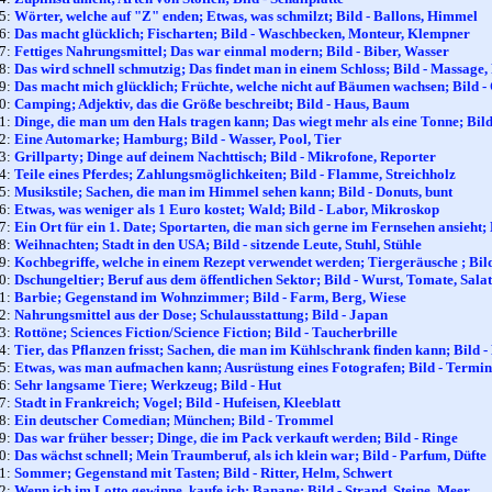
45:
Wörter, welche auf "Z" enden; Etwas, was schmilzt; Bild - Ballons, Himmel
46:
Das macht glücklich; Fischarten; Bild - Waschbecken, Monteur, Klempner
47:
Fettiges Nahrungsmittel; Das war einmal modern; Bild - Biber, Wasser
48:
Das wird schnell schmutzig; Das findet man in einem Schloss; Bild - Massage
49:
Das macht mich glücklich; Früchte, welche nicht auf Bäumen wachsen; Bild - 
50:
Camping; Adjektiv, das die Größe beschreibt; Bild - Haus, Baum
51:
Dinge, die man um den Hals tragen kann; Das wiegt mehr als eine Tonne; Bild 
52:
Eine Automarke; Hamburg; Bild - Wasser, Pool, Tier
53:
Grillparty; Dinge auf deinem Nachttisch; Bild - Mikrofone, Reporter
54:
Teile eines Pferdes; Zahlungsmöglichkeiten; Bild - Flamme, Streichholz
55:
Musikstile; Sachen, die man im Himmel sehen kann; Bild - Donuts, bunt
56:
Etwas, was weniger als 1 Euro kostet; Wald; Bild - Labor, Mikroskop
57:
Ein Ort für ein 1. Date; Sportarten, die man sich gerne im Fernsehen ansieht; 
58:
Weihnachten; Stadt in den USA; Bild - sitzende Leute, Stuhl, Stühle
59:
Kochbegriffe, welche in einem Rezept verwendet werden; Tiergeräusche ; Bi
60:
Dschungeltier; Beruf aus dem öffentlichen Sektor; Bild - Wurst, Tomate, Salat
61:
Barbie; Gegenstand im Wohnzimmer; Bild - Farm, Berg, Wiese
62:
Nahrungsmittel aus der Dose; Schulausstattung; Bild - Japan
63:
Rottöne; Sciences Fiction/Science Fiction; Bild - Taucherbrille
64:
Tier, das Pflanzen frisst; Sachen, die man im Kühlschrank finden kann; Bild 
65:
Etwas, was man aufmachen kann; Ausrüstung eines Fotografen; Bild - Termina
66:
Sehr langsame Tiere; Werkzeug; Bild - Hut
67:
Stadt in Frankreich; Vogel; Bild - Hufeisen, Kleeblatt
68:
Ein deutscher Comedian; München; Bild - Trommel
69:
Das war früher besser; Dinge, die im Pack verkauft werden; Bild - Ringe
70:
Das wächst schnell; Mein Traumberuf, als ich klein war; Bild - Parfum, Düfte
71:
Sommer; Gegenstand mit Tasten; Bild - Ritter, Helm, Schwert
72:
Wenn ich im Lotto gewinne, kaufe ich; Banane; Bild - Strand, Steine, Meer