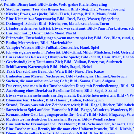
99:
Politik; Disneyland; Bild - Erde, Welt, grüne Pfeile, Recycling
100:
Stadt in Japan; Tier, das fliegen kann; Bild - Steg, Tier, Wasser, Sprung
101:
Kirche; Etwas, was juckt; Bild - Tisch, Laptop, Brille, Maus, Stuhl
102:
Eine Kiste mit...; Supermarkt; Bild - Insel, Berg, Wasser, Spiegelung
103:
Dschungel; Schule; Bild - Kirche, rot, blau, braun, bunt, Turm
104:
Länder in denen es kalt ist; Etwas, was schäumt; Bild - Paar, Park, sitzen, s
105:
Ein Topf mit...; Oscar; Bild - Mond, Nacht
106:
Prinzessin; Entschuldigungen, wenn man zu spät ist; Bild - See, Blatt, rund, 
107:
Radio; Meerestiere; Bild - Marienkäfer
108:
Vampir; Wasser; Bild - Fußball, Controller, Hand, Spiel
109:
Ich wäre gerne mehr...; Pubertät; Bild - Kind, Milch, Mädchen, Feld, Getreid
110:
Ein exotisches Reiseziel; Olympische Spiele; Bild - Stadt, Haus, Meer, Hoch
111:
Geschwindigkeit; Tourismus-Ziel; Bild - Vulkan, Feuer, rot, Ausbruch
112:
Schiffsarten; Kartenspiel; Bild - Holz, Stapel, Nebel
113:
Taxi; Der schönste Beruf der Welt; Bild - Nase, Tier, Katze
114:
Einheiten zum Messen; Nachspeise; Bild - Gefängnis, Himmel, Ausbruch
115:
Sachen, die man anbauen kann; Café; Bild - Sauna, Frau, Aufguss
116:
Das erste, was man in der Dusche wäscht; Dinge mit Fernbedienung; Bild - Sk
117:
Ausrüstung eines Detektivs; Berühmte Türme; Bild - Segel, Strand
118:
Etwas was man mehrmals am Tag macht; Beliebte Internetseiten; Bild - VW-
119:
Blumenarten; Theater; Bild - Häuser, Hütten, Felder, grün
120:
Strand; Etwas, was mit der Zeit besser wird; Bild - Regal, Bücher, Bibliothek
121:
Satzzeichen; Spiel auf dem Pausenhof; Bild - Berge, Wandern, Wanderer, Flu
122:
Romantischer Ort; Umgangssprache für "Geld"; Bild - Kind, Flugzeug, Wie
123:
Moderator im deutschen Fernsehen; Bayern; Bild - Weinflaschen
124:
Eine nützliche Fremdsprache; Praktikum; Bild - Scheinwerfer, Konzert, Par
125:
Eine Tasche mit...; Berufe, für die man eine Uniform braucht; Bild - Kürbis,
126:
Dinge, die du online kaufst; Schlussverkauf; Bild - Pilot, Flugzeug