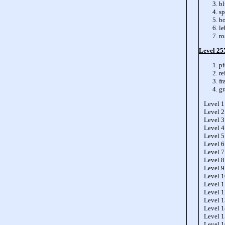
b
sp
b
le
r
Level 255
pf
re
fr
gr
Level 1
Level 2
Level 3
Level 4
Level 5
Level 6
Level 7
Level 8
Level 9
Level 
Level 
Level 
Level 
Level 
Level 
Level 