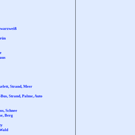
chwarzweiß
grün
e
haus
elett, Strand, Meer
Bus, Strand, Palme, Auto
ss, Schnee
se, Berg
ty
 Wald