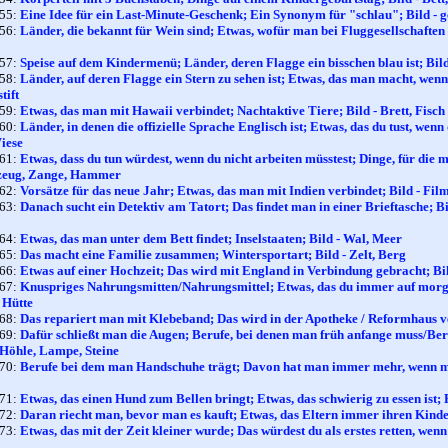
155:
Eine Idee für ein Last-Minute-Geschenk; Ein Synonym für "schlau"; Bild - g
156:
Länder, die bekannt für Wein sind; Etwas, wofür man bei Fluggesellschaften 
157:
Speise auf dem Kindermenü; Länder, deren Flagge ein bisschen blau ist; Bil
158:
Länder, auf deren Flagge ein Stern zu sehen ist; Etwas, das man macht, wenn 
tift
159:
Etwas, das man mit Hawaii verbindet; Nachtaktive Tiere; Bild - Brett, Fisch
160:
Länder, in denen die offizielle Sprache Englisch ist; Etwas, das du tust, wenn
iese
161:
Etwas, dass du tun würdest, wenn du nicht arbeiten müsstest; Dinge, für die
zeug, Zange, Hammer
162:
Vorsätze für das neue Jahr; Etwas, das man mit Indien verbindet; Bild - Film
163:
Danach sucht ein Detektiv am Tatort; Das findet man in einer Brieftasche; Bi
164:
Etwas, das man unter dem Bett findet; Inselstaaten; Bild - Wal, Meer
165:
Das macht eine Familie zusammen; Wintersportart; Bild - Zelt, Berg
166:
Etwas auf einer Hochzeit; Das wird mit England in Verbindung gebracht; Bi
167:
Knuspriges Nahrungsmitten/Nahrungsmittel; Etwas, das du immer auf morgen
 Hütte
168:
Das repariert man mit Klebeband; Das wird in der Apotheke / Reformhaus v
169:
Dafür schließt man die Augen; Berufe, bei denen man früh anfange muss/Ber
 Höhle, Lampe, Steine
170:
Berufe bei dem man Handschuhe trägt; Davon hat man immer mehr, wenn man
171:
Etwas, das einen Hund zum Bellen bringt; Etwas, das schwierig zu essen ist;
172:
Daran riecht man, bevor man es kauft; Etwas, das Eltern immer ihren Kinde
173:
Etwas, das mit der Zeit kleiner wurde; Das würdest du als erstes retten, wen