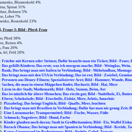
lumenko, Blumenkohl 4%
ina, Spinat 31%
ohne, Bohnen 5%
be, Leber 7%
osenko, Rosenkohl 23%
, Frage 3: Bild - Pferd, Frau
er, Pferd 38%
ite, Reiten 4%
a, Frau 26%
a, fel, Feld 26%
:
Früchte mit Kernen oder Steinen; Dafür braucht man ein Ticket; Bild - Feuer,
:
Das gefällt Kindern; Das erste, was ich morgens mache; Bild - Weinglas, Wein,
:
Bank; Das bringt man mit Italien in Verbindung; Bild - Möbelaufbau, Montage
:
Das bringt man mit den USA in Verbindung; Das ist rot; Bild - Zwiebel, Gemüs
:
Personen aus Disney-Filmen; Spezialisierter Arzt; Bild - Hammer, Wunde, Bin
:
Sachen, die man in einem Mäppchen findet; Hochzeit; Bild - Hai, Meer
:
Lärm in der Stadt; Mathematik; Bild - Holz, Stamm, Beim, Axt
:
Das ist nützlich für ältere Menschen; Das riecht gut; Bild - Nudelholz, Ei, Butte
:
Eltern; Schokolade; Bild - Eisscholle, Eisbär, Meer, Arktis, Antarktis
10:
Pizzabelag; Das bringt Unglück; Bild - Qualle, Meer, leuchten
11:
Das bringt man mit Brasilien in Verbindung; Dafür hat man nie genug Zeit; 
12:
Eine Luxusmarke; Transportmittel; Bild - Fische, Wasser, Füße
13:
Schmuck; Nagetiere; Bild - Hund, Farbe
14:
Kinder glauben noch daran; Stadt in Großbritannien; Bild - Eis, Waffel Eisku
15:
Barack Obama; Das bringt man mit Spanien in Verbindung; Bild - Kreide, Ta
16:
Katze; Gegenstand im Badezimmer; Bild - Nudeln, Gabel, Tomate