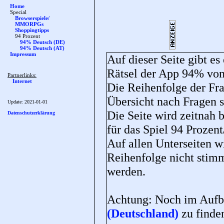
Home
Special
Browserspiele/
MMORPGs
Shoppingtipps
94 Prozent
94% Deutsch (DE)
94% Deutsch (AT)
Impressum
Auf dieser Seite gibt es
Rätsel der App 94% v
Partnerlinks:
Internet
Die Reihenfolge der Fra
Übersicht nach Fragen so
Update:
2021-01-01
Die Seite wird zeitnah 
Datenschutzerklärung
für das Spiel 94 Prozen
Auf allen Unterseiten wi
Reihenfolge nicht stim
werden.
Achtung: Noch im Aufba
(Deutschland)
zu finde