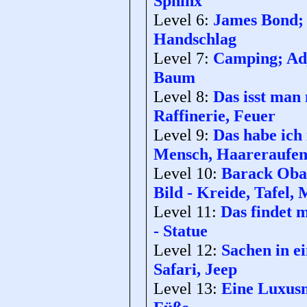
Sphinx
Level 6:
James Bond; 
Handschlag
Level 7:
Camping; Adje
Baum
Level 8:
Das isst man 
Raffinerie, Feuer
Level 9:
Das habe ich 
Mensch, Haareraufe
Level 10:
Barack Obam
Bild - Kreide, Tafel,
Level 11:
Das findet m
- Statue
Level 12:
Sachen in e
Safari, Jeep
Level 13:
Eine Luxusm