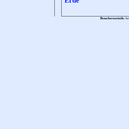
Erde
Besucherstatistik:
he