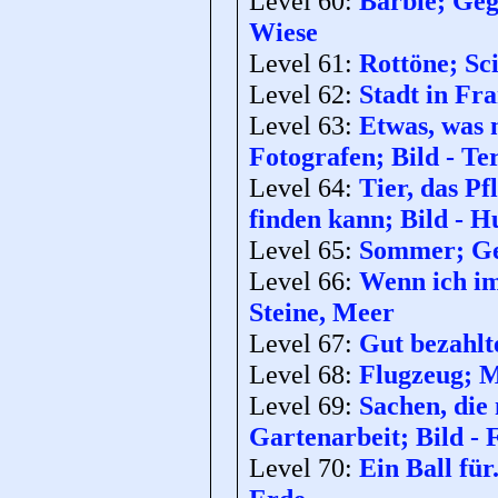
Level 60:
Barbie; Geg
Wiese
Level 61:
Rottöne; Sci
Level 62:
Stadt in Fra
Level 63:
Etwas, was 
Fotografen; Bild - Te
Level 64:
Tier, das P
finden kann; Bild - H
Level 65:
Sommer; Geg
Level 66:
Wenn ich im
Steine, Meer
Level 67:
Gut bezahlte
Level 68:
Flugzeug; M
Level 69:
Sachen, die
Gartenarbeit; Bild -
Level 70:
Ein Ball für.