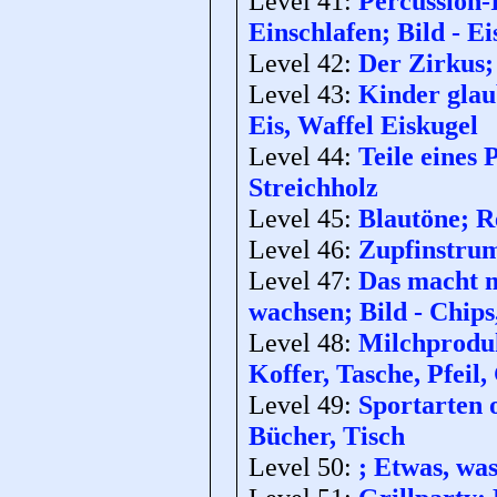
Level 41:
Percussion-
Einschlafen; Bild - Ei
Level 42:
Der Zirkus; 
Level 43:
Kinder glau
Eis, Waffel Eiskugel
Level 44:
Teile eines
Streichholz
Level 45:
Blautöne; Re
Level 46:
Zupfinstrume
Level 47:
Das macht m
wachsen; Bild - Chips
Level 48:
Milchprodukt
Koffer, Tasche, Pfeil
Level 49:
Sportarten o
Bücher, Tisch
Level 50:
; Etwas, was