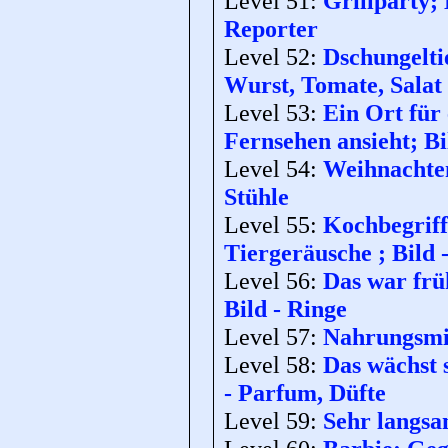
Level 51:
Grillparty;
Reporter
Level 52:
Dschungeltie
Wurst, Tomate, Salat
Level 53:
Ein Ort für 
Fernsehen ansieht; Bi
Level 54:
Weihnachten;
Stühle
Level 55:
Kochbegriff
Tiergeräusche ; Bild
Level 56:
Das war frü
Bild - Ringe
Level 57:
Nahrungsmit
Level 58:
Das wächst 
- Parfum, Düfte
Level 59:
Sehr langsa