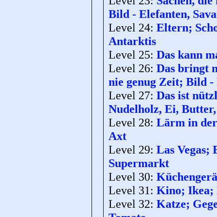
Level 23:
Sachen, die 
Bild - Elefanten, Sav
Level 24:
Eltern; Scho
Antarktis
Level 25:
Das kann ma
Level 26:
Das bringt 
nie genug Zeit; Bild
Level 27:
Das ist nütz
Nudelholz, Ei, Butter
Level 28:
Lärm in der
Axt
Level 29:
Las Vegas; 
Supermarkt
Level 30:
Küchengerät
Level 31:
Kino; Ikea; 
Level 32:
Katze; Gege