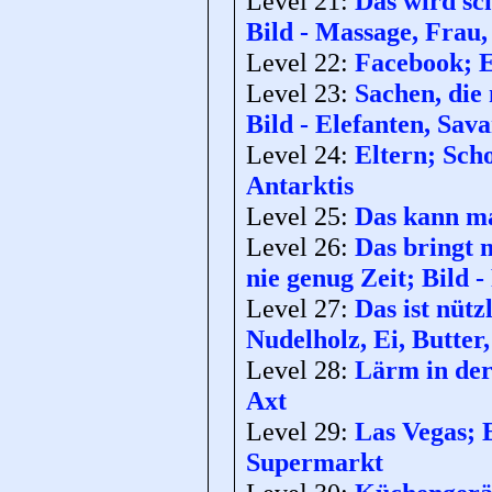
Level 21:
Das wird sc
Bild - Massage, Frau
Level 22:
Facebook; E
Level 23:
Sachen, die 
Bild - Elefanten, Sav
Level 24:
Eltern; Scho
Antarktis
Level 25:
Das kann ma
Level 26:
Das bringt 
nie genug Zeit; Bild
Level 27:
Das ist nütz
Nudelholz, Ei, Butter
Level 28:
Lärm in der
Axt
Level 29:
Las Vegas; 
Supermarkt