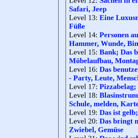
Level 12:
Sachen in e
Safari, Jeep
Level 13:
Eine Luxusm
Füße
Level 14:
Personen aus
Hammer, Wunde, Bin
Level 15:
Bank; Das b
Möbelaufbau, Monta
Level 16:
Das benutze
- Party, Leute, Mensc
Level 17:
Pizzabelag;
Level 18:
Blasinstrume
Schule, melden, Kart
Level 19:
Das ist gelb
Level 20:
Das bringt 
Zwiebel, Gemüse