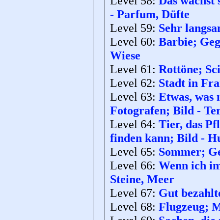
Level 58:
Das wächst 
- Parfum, Düfte
Level 59:
Sehr langsa
Level 60:
Barbie; Geg
Wiese
Level 61:
Rottöne; Sci
Level 62:
Stadt in Fra
Level 63:
Etwas, was 
Fotografen; Bild - Te
Level 64:
Tier, das P
finden kann; Bild - H
Level 65:
Sommer; Geg
Level 66:
Wenn ich im
Steine, Meer
Level 67:
Gut bezahlte
Level 68:
Flugzeug; M