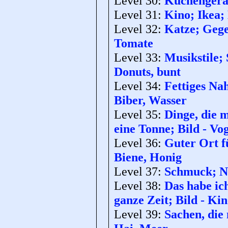
Level 30:
Küchengerät
Level 31:
Kino; Ikea; 
Level 32:
Katze; Gege
Tomate
Level 33:
Musikstile;
Donuts, bunt
Level 34:
Fettiges Na
Biber, Wasser
Level 35:
Dinge, die 
eine Tonne; Bild - Vog
Level 36:
Guter Ort f
Biene, Honig
Level 37:
Schmuck; Na
Level 38:
Das habe ich
ganze Zeit; Bild - Ki
Level 39:
Sachen, die