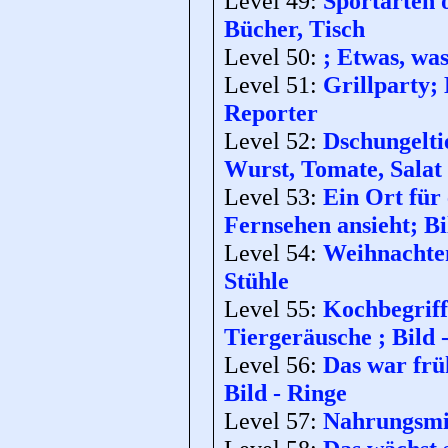
Level 49:
Sportarten o
Bücher, Tisch
Level 50:
; Etwas, was
Level 51:
Grillparty;
Reporter
Level 52:
Dschungeltie
Wurst, Tomate, Salat
Level 53:
Ein Ort für 
Fernsehen ansieht; Bi
Level 54:
Weihnachten;
Stühle
Level 55:
Kochbegriff
Tiergeräusche ; Bild
Level 56:
Das war frü
Bild - Ringe
Level 57:
Nahrungsmit