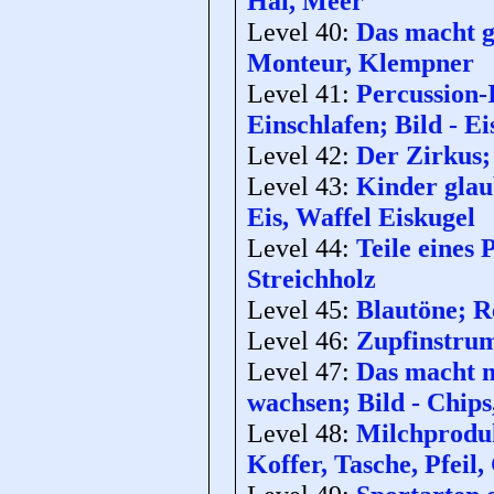
Hai, Meer
Level 40:
Das macht g
Monteur, Klempner
Level 41:
Percussion-
Einschlafen; Bild - Ei
Level 42:
Der Zirkus; 
Level 43:
Kinder glau
Eis, Waffel Eiskugel
Level 44:
Teile eines
Streichholz
Level 45:
Blautöne; Re
Level 46:
Zupfinstrume
Level 47:
Das macht m
wachsen; Bild - Chips
Level 48:
Milchprodukt
Koffer, Tasche, Pfeil