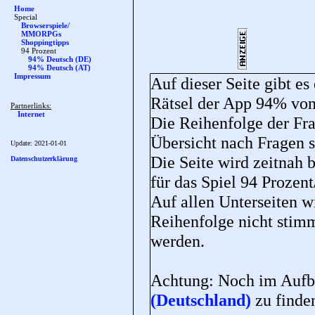
Home
Special
Browserspiele/
MMORPGs
Shoppingtipps
94 Prozent
94% Deutsch (DE)
94% Deutsch (AT)
Impressum
Auf dieser Seite gibt es
Rätsel der App 94% v
Partnerlinks:
Internet
Die Reihenfolge der Fra
Übersicht nach Fragen so
Update:
2021-01-01
Die Seite wird zeitnah 
Datenschutzerklärung
für das Spiel 94 Prozen
Auf allen Unterseiten wi
Reihenfolge nicht stim
werden.
Achtung: Noch im Aufba
(Deutschland)
zu finde