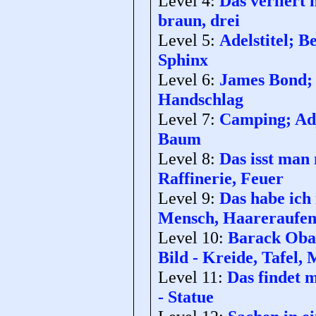
Level 4:
Das verliert 
braun, drei
Level 5:
Adelstitel; 
Sphinx
Level 6:
James Bond; 
Handschlag
Level 7:
Camping; Adje
Baum
Level 8:
Das isst man 
Raffinerie, Feuer
Level 9:
Das habe ich 
Mensch, Haareraufe
Level 10:
Barack Obam
Bild - Kreide, Tafel,
Level 11:
Das findet m
- Statue