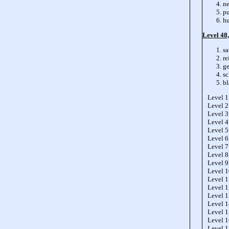
ne
pu
h
Level 48,
sa
re
ge
sc
bl
Level 1
Level 2
Level 3
Level 4
Level 5
Level 6
Level 7
Level 8
Level 9
Level 
Level 
Level 
Level 
Level 
Level 
Level 
Level 