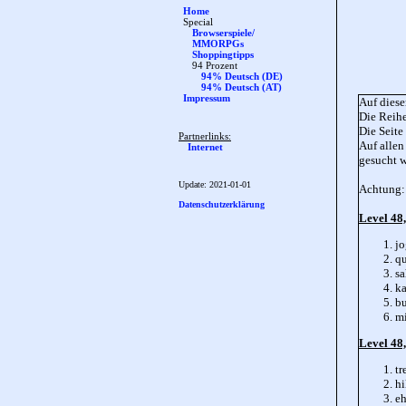
Home
Special
Browserspiele/
MMORPGs
Shoppingtipps
94 Prozent
94% Deutsch (DE)
94% Deutsch (AT)
Impressum
Auf diese
Die Reihe
Die Seite
Partnerlinks:
Auf allen
Internet
gesucht 
Update:
2021-01-01
Achtung: 
Datenschutzerklärung
Level 48
jo
qu
s
ka
bu
m
Level 48,
tr
hi
eh