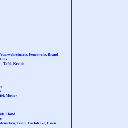
 Feuerwehreinsatz, Feuerwehr, Brand
 Glas
- Tafel, Kreide
er
n
fel, Muster
inde, Hand
ge
 Menschen, Tisch, Tischdecke, Essen