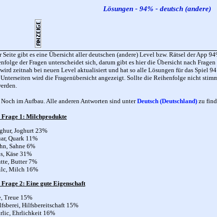
Lösungen - 94% - deutsch (andere)
r Seite gibt es eine Übersicht aller deutschen (andere) Level bzw. Rätsel der App
nfolge der Fragen unterscheidet sich, darum gibt es hier die Übersicht nach Fragen s
 wird zeitnah bei neuen Level aktualisiert und hat so alle Lösungen für das Spiel 9
 Unterseiten wird die Fragenübersicht angezeigt. Sollte die Reihenfolge nicht sti
werden.
Noch im Aufbau. Alle anderen Antworten sind unter
Deutsch (Deutschland)
zu fin
, Frage 1: Milchprodukte
ghur, Joghurt 23%
ar, Quark 11%
ahn, Sahne 6%
s, Käse 31%
tte, Butter 7%
ilc, Milch 16%
 Frage 2: Eine gute Eigenschaft
e, Treue 15%
lfsberei, Hilfsbereitschaft 15%
rlic, Ehrlichkeit 16%