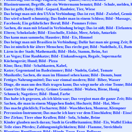
18:
Blasinstrument; Begriffe, die ein Wettermann benutzt; Bild - Schule, melden,
19:
Das ist gelb; Baby; Bild - Gepard, Raubtier, Tier, Wiese
20:
Das bringt man mit den USA in Verbindung; Das ist rot; Bild - Zwiebel, Gemü
21:
Das wird schnell schmutzig; Das findet man in einem Schloss; Bild - Massage
22:
Facebook; Ein gefährlicher Beruf; Bild - Pommes Frites
23:
Sachen, die man mit Irland in Verbindung bringt; Das ist süß; Bild - Elefante
24:
Eltern; Schokolade; Bild - Eisscholle, Eisbär, Meer, Arktis, Antarktis
25:
Das kann man sammeln; Haustier; Bild - Eis, Himmel
26:
Das bringt man mit Brasilien in Verbindung; Dafür hat man nie genug Zeit; 
27:
Das ist nützlich für ältere Menschen; Das riecht gut; Bild - Nudelholz, Ei, Butt
28:
Lärm in der Stadt; Mathematik; Bild - Holz, Stamm, Beim, Axt
29:
Las Vegas; Eine Raubkatze; Bild - Einkaufswagen, Regale, Supermarkt
30:
Küchengerät; Hund; Bild - Pizza
31:
Kino; Ikea; Bild - Schaltkasten, Kabel,
32:
Katze; Gegenstand im Badezimmer; Bild - Nudeln, Gabel, Tomate
33:
Musikstile; Sachen, die man im Himmel sehen kann; Bild - Donuts, bunt
34:
Fettiges Nahrungsmittel; Das war einmal modern; Bild - Biber, Wasser
35:
Dinge, die man um den Hals tragen kann; Das wiegt mehr als eine Tonne; Bild 
36:
Guter Ort für eine Party; Grünes Gemüse; Bild - Waben, Biene, Honig
37:
Schmuck; Nagetiere; Bild - Hund, Farbe
38:
Das habe ich gegessen, als ich klein war; Das vergisst man die ganze Zeit; Bil
39:
Sachen, die man in einem Mäppchen findet; Hochzeit; Bild - Hai, Meer
40:
Das macht glücklich; Fischarten; Bild - Waschbecken, Monteur, Klempner
41:
Percussion-Instrument; Das mache ich kurz vor dem Einschlafen; Bild - Eissc
42:
Der Zirkus; Tiere ohne Krallen; Bild - Sofa, Schuhe, Beine
43:
Kinder glauben noch daran; Stadt in Großbritannien; Bild - Eis, Waffel Eisku
44:
Teile eines Pferdes; Zahlungsmöglichkeiten; Bild - Flamme, Streichholz
45:
Blautöne; Reptilienart; Bild - Hände, Tasse, Frau, Pullover