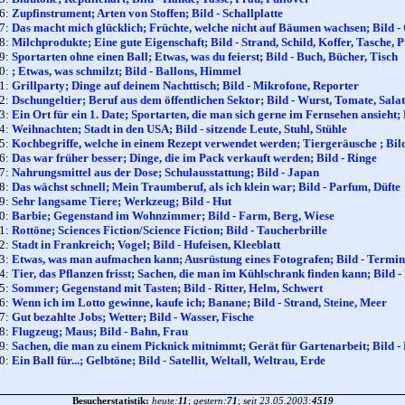
46:
Zupfinstrument; Arten von Stoffen; Bild - Schallplatte
47:
Das macht mich glücklich; Früchte, welche nicht auf Bäumen wachsen; Bild - 
48:
Milchprodukte; Eine gute Eigenschaft; Bild - Strand, Schild, Koffer, Tasche, 
49:
Sportarten ohne einen Ball; Etwas, was du feierst; Bild - Buch, Bücher, Tisch
50:
; Etwas, was schmilzt; Bild - Ballons, Himmel
51:
Grillparty; Dinge auf deinem Nachttisch; Bild - Mikrofone, Reporter
52:
Dschungeltier; Beruf aus dem öffentlichen Sektor; Bild - Wurst, Tomate, Salat
53:
Ein Ort für ein 1. Date; Sportarten, die man sich gerne im Fernsehen ansieht; 
54:
Weihnachten; Stadt in den USA; Bild - sitzende Leute, Stuhl, Stühle
55:
Kochbegriffe, welche in einem Rezept verwendet werden; Tiergeräusche ; Bi
56:
Das war früher besser; Dinge, die im Pack verkauft werden; Bild - Ringe
57:
Nahrungsmittel aus der Dose; Schulausstattung; Bild - Japan
58:
Das wächst schnell; Mein Traumberuf, als ich klein war; Bild - Parfum, Düfte
59:
Sehr langsame Tiere; Werkzeug; Bild - Hut
60:
Barbie; Gegenstand im Wohnzimmer; Bild - Farm, Berg, Wiese
61:
Rottöne; Sciences Fiction/Science Fiction; Bild - Taucherbrille
62:
Stadt in Frankreich; Vogel; Bild - Hufeisen, Kleeblatt
63:
Etwas, was man aufmachen kann; Ausrüstung eines Fotografen; Bild - Termina
64:
Tier, das Pflanzen frisst; Sachen, die man im Kühlschrank finden kann; Bild 
65:
Sommer; Gegenstand mit Tasten; Bild - Ritter, Helm, Schwert
66:
Wenn ich im Lotto gewinne, kaufe ich; Banane; Bild - Strand, Steine, Meer
67:
Gut bezahlte Jobs; Wetter; Bild - Wasser, Fische
68:
Flugzeug; Maus; Bild - Bahn, Frau
69:
Sachen, die man zu einem Picknick mitnimmt; Gerät für Gartenarbeit; Bild -
70:
Ein Ball für...; Gelbtöne; Bild - Satellit, Weltall, Weltrau, Erde
Besucherstatistik:
heute:
11
;
gestern:
71
;
seit 23.05.2003:
4519