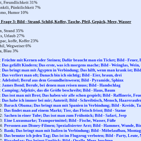
t, Freundlichkeit 31%
nktli, Pünktlichkeit 7%
umo, Humor 10%
 Frage 3: Bild - Strand, Schild, Koffer, Tasche, Pfeil, Gepäck, Meer, Wasser
n, Strand 35%
is, Urlaub 27%
pac, koffe, Koffer 23%
hil, Wegweiser 6%
a, Blau 3%
:
Früchte mit Kernen oder Steinen; Dafür braucht man ein Ticket; Bild - Feuer,
:
Das gefällt Kindern; Das erste, was ich morgens mache; Bild - Weinglas, Wein,
:
Das bringt man mit Ägypten in Verbindung; Das hilft, wenn man krank ist; Bild 
:
Das verliert man oft; Danach bin ich süchtig; Bild - Eier, braun, drei
:
Adelstitel; Beruf aus dem Gesundheitswesen; Bild - Pyramide, Sphinx
:
James Bond; Berufe, bei denen man reisen muss; Bild - Handschlag
:
Camping; Adjektiv, das die Größe beschreibt; Bild - Haus, Baum
:
Das isst man mit Brot; Das haben wir alle schon gespielt; Bild - Raffinerie, Feu
:
Das habe ich immer bei mir; Autoteil; Bild - Schreibtisch, Mensch, Haareraufe
10:
Barack Obama; Das bringt man mit Spanien in Verbindung; Bild - Kreide, Ta
11:
Das findet man auf einem Markt; Tier, das Fleisch frisst; Bild - Statue
12:
Sachen in einer Tube; Das isst man zum Frühstück; Bild - Safari, Jeep
13:
Eine Luxusmarke; Transportmittel; Bild - Fische, Wasser, Füße
14:
Personen aus Disney-Filmen; Spezialisierter Arzt; Bild - Hammer, Wunde, B
15:
Bank; Das bringt man mit Italien in Verbindung; Bild - Möbelaufbau, Monta
16:
Das benutze ich jeden Tag; Das ist im Flugzeug verboten; Bild - Party, Leute,
17:
Pizzabelag; Das bringt Unglück; Bild - Qualle, Meer, leuchten