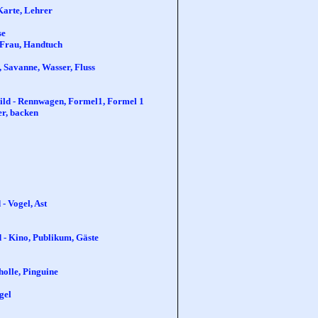
 Karte, Lehrer
se
, Frau, Handtuch
n, Savanne, Wasser, Fluss
Bild - Rennwagen, Formel1, Formel 1
er, backen
- Vogel, Ast
d - Kino, Publikum, Gäste
holle, Pinguine
gel