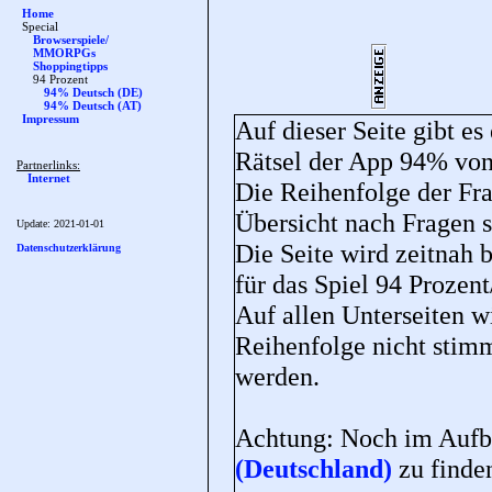
Home
Special
Browserspiele/
MMORPGs
Shoppingtipps
94 Prozent
94% Deutsch (DE)
94% Deutsch (AT)
Impressum
Auf dieser Seite gibt es
Rätsel der App 94% v
Partnerlinks:
Internet
Die Reihenfolge der Fra
Übersicht nach Fragen so
Update:
2021-01-01
Die Seite wird zeitnah 
Datenschutzerklärung
für das Spiel 94 Prozen
Auf allen Unterseiten wi
Reihenfolge nicht stim
werden.
Achtung: Noch im Aufba
(Deutschland)
zu finde