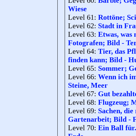
Level 60:
Barbie; Geg
Wiese
Level 61:
Rottöne; Sci
Level 62:
Stadt in Fra
Level 63:
Etwas, was 
Fotografen; Bild - Te
Level 64:
Tier, das P
finden kann; Bild - H
Level 65:
Sommer; Geg
Level 66:
Wenn ich im
Steine, Meer
Level 67:
Gut bezahlte
Level 68:
Flugzeug; M
Level 69:
Sachen, die
Gartenarbeit; Bild -
Level 70:
Ein Ball für.