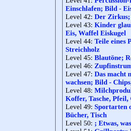
Level 41:
Percussion-
Einschlafen; Bild - Ei
Level 42:
Der Zirkus; 
Level 43:
Kinder glau
Eis, Waffel Eiskugel
Level 44:
Teile eines
Streichholz
Level 45:
Blautöne; Re
Level 46:
Zupfinstrume
Level 47:
Das macht m
wachsen; Bild - Chips
Level 48:
Milchprodukt
Koffer, Tasche, Pfeil
Level 49:
Sportarten o
Bücher, Tisch
Level 50:
; Etwas, was