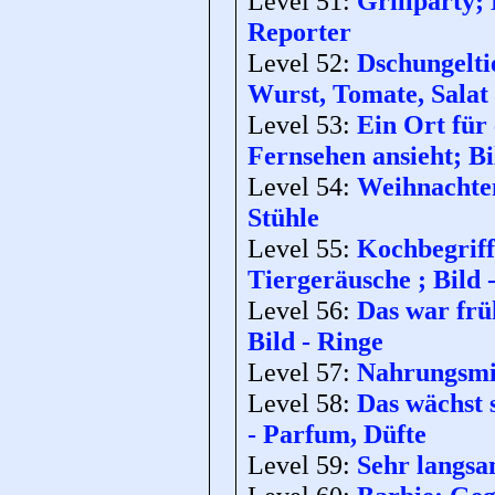
Level 51:
Grillparty;
Reporter
Level 52:
Dschungeltie
Wurst, Tomate, Salat
Level 53:
Ein Ort für 
Fernsehen ansieht; Bi
Level 54:
Weihnachten;
Stühle
Level 55:
Kochbegriff
Tiergeräusche ; Bild
Level 56:
Das war frü
Bild - Ringe
Level 57:
Nahrungsmit
Level 58:
Das wächst 
- Parfum, Düfte
Level 59:
Sehr langsa