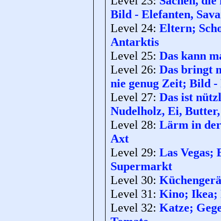
Level 23:
Sachen, die 
Bild - Elefanten, Sav
Level 24:
Eltern; Scho
Antarktis
Level 25:
Das kann ma
Level 26:
Das bringt 
nie genug Zeit; Bild
Level 27:
Das ist nütz
Nudelholz, Ei, Butter
Level 28:
Lärm in der
Axt
Level 29:
Las Vegas; 
Supermarkt
Level 30:
Küchengerät
Level 31:
Kino; Ikea; 
Level 32:
Katze; Gege