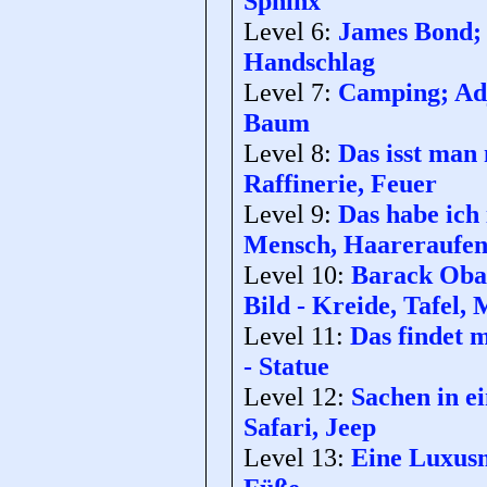
Sphinx
Level 6:
James Bond; 
Handschlag
Level 7:
Camping; Adje
Baum
Level 8:
Das isst man 
Raffinerie, Feuer
Level 9:
Das habe ich 
Mensch, Haareraufe
Level 10:
Barack Obam
Bild - Kreide, Tafel,
Level 11:
Das findet m
- Statue
Level 12:
Sachen in e
Safari, Jeep
Level 13:
Eine Luxusm