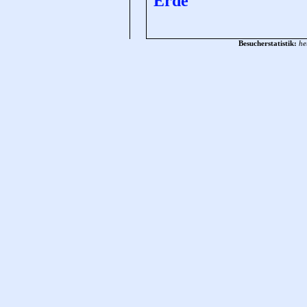
Erde
Besucherstatistik:
he