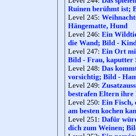
Level 244:
Das spiele
Ruinen berühmt ist; B
Level 245:
Weihnachts
Hängematte, Hund
Level 246:
Ein Wildtie
die Wand; Bild - Kin
Level 247:
Ein Ort mit
Bild - Frau, kaputter 
Level 248:
Das kommt 
vorsichtig; Bild - H
Level 249:
Zusatzauss
bestrafen Eltern ihre
Level 250:
Ein Fisch,
am besten kochen kan
Level 251:
Dafür würd
dich zum Weinen; Bi