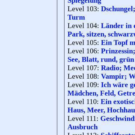
Spiegelung
Level 103:
Dschungel; 
Turm
Level 104:
Länder in d
Park, sitzen, schwarz
Level 105:
Ein Topf m
Level 106:
Prinzessin
See, Blatt, rund, grün
Level 107:
Radio; Mee
Level 108:
Vampir; Wa
Level 109:
Ich wäre ge
Mädchen, Feld, Getre
Level 110:
Ein exotisc
Haus, Meer, Hochhau
Level 111:
Geschwindig
Ausbruch