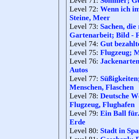
Level 71:
Sommer; Geg
Level 72:
Wenn ich im
Steine, Meer
Level 73:
Sachen, die
Gartenarbeit; Bild -
Level 74:
Gut bezahlte
Level 75:
Flugzeug; M
Level 76:
Jackenarten
Autos
Level 77:
Süßigkeiten
Menschen, Flaschen
Level 78:
Deutsche Wö
Flugzeug, Flughafen
Level 79:
Ein Ball für.
Erde
Level 80:
Stadt in Sp