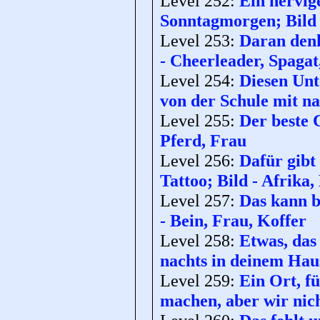
Level 252:
Ein nervig
Sonntagmorgen; Bild 
Level 253:
Daran denk
- Cheerleader, Spaga
Level 254:
Diesen Unt
von der Schule mit n
Level 255:
Der beste 
Pferd, Frau
Level 256:
Dafür gibt 
Tattoo; Bild - Afrika
Level 257:
Das kann b
- Bein, Frau, Koffer
Level 258:
Etwas, das
nachts in deinem Haus
Level 259:
Ein Ort, f
machen, aber wir nich