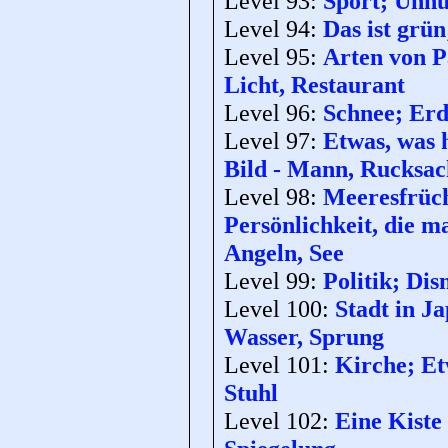
Level 93:
Sport; Unnü
Level 94:
Das ist grün
Level 95:
Arten von Pa
Licht, Restaurant
Level 96:
Schnee; Erd
Level 97:
Etwas, was 
Bild - Mann, Rucksa
Level 98:
Meeresfrüch
Persönlichkeit, die m
Angeln, See
Level 99:
Politik; Dis
Level 100:
Stadt in Ja
Wasser, Sprung
Level 101:
Kirche; Etw
Stuhl
Level 102:
Eine Kiste 