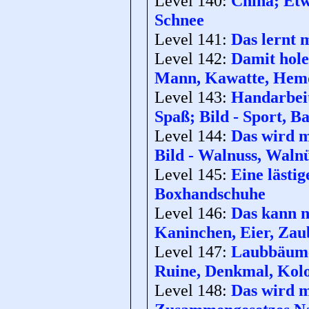
Level 140:
China; Etw
Schnee
Level 141:
Das lernt 
Level 142:
Damit hole
Mann, Kawatte, Hem
Level 143:
Handarbeit
Spaß; Bild - Sport, Ba
Level 144:
Das wird m
Bild - Walnuss, Waln
Level 145:
Eine lästi
Boxhandschuhe
Level 146:
Das kann n
Kaninchen, Eier, Zau
Level 147:
Laubbäume;
Ruine, Denkmal, Kol
Level 148:
Das wird m