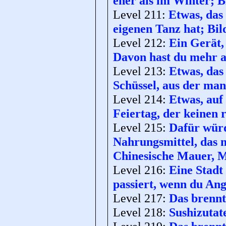
eher als im Winter; Bi
Level 211:
Etwas, das 
eigenen Tanz hat; Bild
Level 212:
Ein Gerät,
Davon hast du mehr al
Level 213:
Etwas, das
Schüssel, aus der man
Level 214:
Etwas, auf 
Feiertag, der keinen 
Level 215:
Dafür wür
Nahrungsmittel, das m
Chinesische Mauer, 
Level 216:
Eine Stadt 
passiert, wenn du Ang
Level 217:
Das brennt
Level 218:
Sushizutat