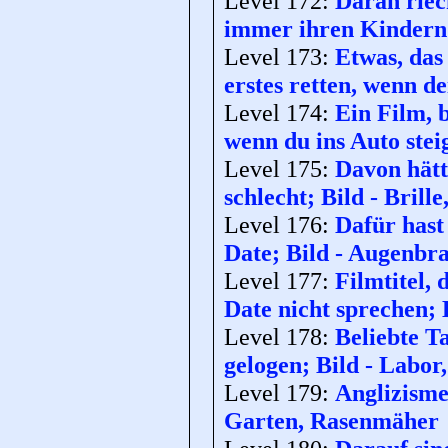
Level 172:
Daran riec
immer ihren Kindern 
Level 173:
Etwas, das
erstes retten, wenn d
Level 174:
Ein Film, 
wenn du ins Auto steig
Level 175:
Davon hätt
schlecht; Bild - Brille
Level 176:
Dafür hast
Date; Bild - Augenbr
Level 177:
Filmtitel, 
Date nicht sprechen; 
Level 178:
Beliebte T
gelogen; Bild - Labor
Level 179:
Anglizisme
Garten, Rasenmäher