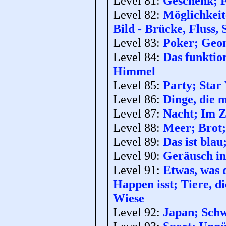
Level 81:
Geschenk; F
Level 82:
Möglichkeit
Bild - Brücke, Fluss, 
Level 83:
Poker; Geom
Level 84:
Das funktio
Himmel
Level 85:
Party; Star
Level 86:
Dinge, die 
Level 87:
Nacht; Im Z
Level 88:
Meer; Brot;
Level 89:
Das ist bla
Level 90:
Geräusch in
Level 91:
Etwas, was 
Happen isst; Tiere, d
Wiese
Level 92:
Japan; Schw