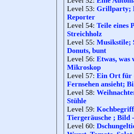
Level 52:
Eine Automa
Level 53:
Grillparty;
Reporter
Level 54:
Teile eines
Streichholz
Level 55:
Musikstile;
Donuts, bunt
Level 56:
Etwas, was w
Mikroskop
Level 57:
Ein Ort für 
Fernsehen ansieht; Bi
Level 58:
Weihnachten;
Stühle
Level 59:
Kochbegriff
Tiergeräusche ; Bild
Level 60:
Dschungeltie