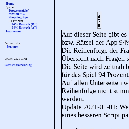
Home
Special
Browserspiele/
MMORPGs
Shoppingtipps
94 Prozent
94% Deutsch (DE)
94% Deutsch (AT)
Impressum
Auf dieser Seite gibt es
bzw. Rätsel der App 9
Partnerlinks:
Internet
Die Reihenfolge der Fra
Übersicht nach Fragen so
Update:
2021-01-01
Die Seite wird zeitnah 
Datenschutzerklärung
für das Spiel 94 Prozen
Auf allen Unterseiten wi
Reihenfolge nicht stim
werden.
Update 2021-01-01: Wei
eines besseren Script pa