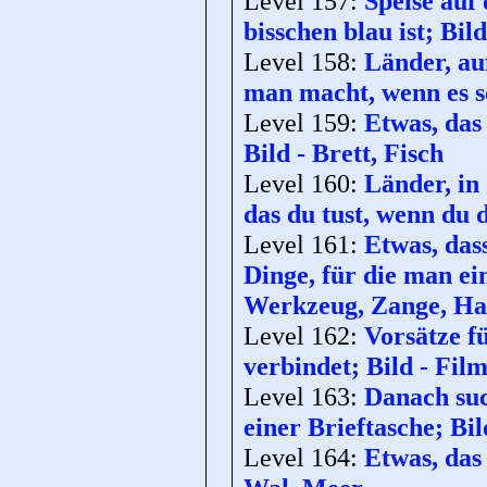
Level 157:
Speise auf
bisschen blau ist; Bi
Level 158:
Länder, auf
man macht, wenn es sc
Level 159:
Etwas, das
Bild - Brett, Fisch
Level 160:
Länder, in 
das du tust, wenn du 
Level 161:
Etwas, das
Dinge, für die man ei
Werkzeug, Zange, H
Level 162:
Vorsätze f
verbindet; Bild - Film
Level 163:
Danach suc
einer Brieftasche; Bil
Level 164:
Etwas, das 