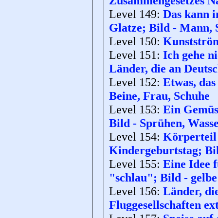
Zusammengesetzes Na
Level 149:
Das kann i
Glatze; Bild - Mann,
Level 150:
Kunstström
Level 151:
Ich gehe n
Länder, die an Deutsc
Level 152:
Etwas, das
Beine, Frau, Schuhe
Level 153:
Ein Gemüse
Bild - Sprühen, Wasse
Level 154:
Körperteil
Kindergeburtstag; Bil
Level 155:
Eine Idee 
"schlau"; Bild - gelbe
Level 156:
Länder, di
Fluggesellschaften ex