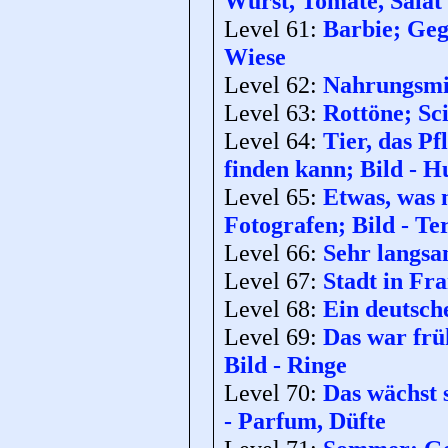
Wurst, Tomate, Salat
Level 61:
Barbie; Geg
Wiese
Level 62:
Nahrungsmit
Level 63:
Rottöne; Sci
Level 64:
Tier, das P
finden kann; Bild - H
Level 65:
Etwas, was 
Fotografen; Bild - Te
Level 66:
Sehr langsa
Level 67:
Stadt in Fra
Level 68:
Ein deutsc
Level 69:
Das war frü
Bild - Ringe
Level 70:
Das wächst 
- Parfum, Düfte