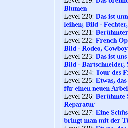
Level 219:
Das brennt
Blumen
Level 220:
Das ist un
leihen; Bild - Fechter
Level 221:
Berühmter 
Level 222:
French Ope
Bild - Rodeo, Cowboy
Level 223:
Das ist un
Bild - Bartschneider,
Level 224:
Tour des F
Level 225:
Etwas, das
für einen neuen Arbei
Level 226:
Berühmte S
Reparatur
Level 227:
Eine Schüs
bringt man mit der T