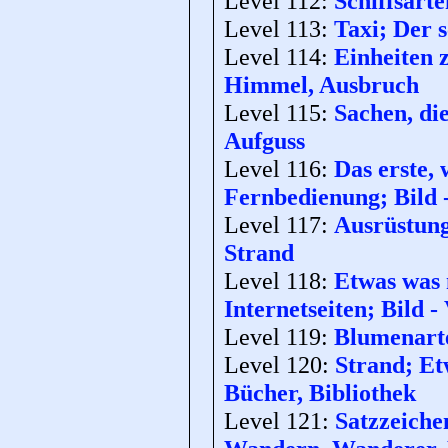
Level 112:
Schiffsarte
Level 113:
Taxi; Der s
Level 114:
Einheiten 
Himmel, Ausbruch
Level 115:
Sachen, di
Aufguss
Level 116:
Das erste,
Fernbedienung; Bild -
Level 117:
Ausrüstung
Strand
Level 118:
Etwas was
Internetseiten; Bild 
Level 119:
Blumenarte
Level 120:
Strand; Etw
Bücher, Bibliothek
Level 121:
Satzzeiche