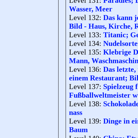
Level 131:
Paradies; D
Wasser, Meer
Level 132:
Das kann j
Bild - Haus, Kirche,
Level 133:
Titanic; G
Level 134:
Nudelsorte
Level 135:
Klebrige D
Mann, Waschmaschi
Level 136:
Das letzte,
einem Restaurant; Bi
Level 137:
Spielzeug 
Fußballweltmeister wa
Level 138:
Schokolade
nass
Level 139:
Dinge in e
Baum