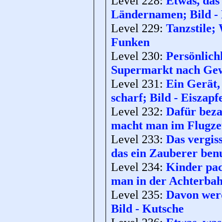
Level 228:
Etwas, das
Ländernamen; Bild -
Level 229:
Tanzstile;
Funken
Level 230:
Persönlich
Supermarkt nach Gewi
Level 231:
Ein Gerät,
scharf; Bild - Eiszapf
Level 232:
Dafür beza
macht man im Flugze
Level 233:
Das vergis
das ein Zauberer benu
Level 234:
Kinder pac
man in der Achterbah
Level 235:
Davon werd
Bild - Kutsche