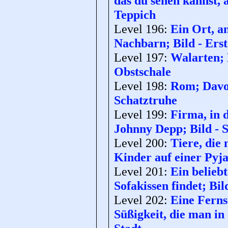
das du sehen kannst, a
Teppich
Level 196:
Ein Ort, a
Nachbarn; Bild - Erst
Level 197:
Walarten; 
Obstschale
Level 198:
Rom; Davon
Schatztruhe
Level 199:
Firma, in 
Johnny Depp; Bild - 
Level 200:
Tiere, die
Kinder auf einer Pyja
Level 201:
Ein belieb
Sofakissen findet; Bi
Level 202:
Eine Ferns
Süßigkeit, die man in