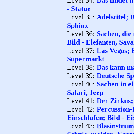
Level 34:
Das findet m
- Statue
Level 35:
Adelstitel;
Sphinx
Level 36:
Sachen, die 
Bild - Elefanten, Sav
Level 37:
Las Vegas; 
Supermarkt
Level 38:
Das kann ma
Level 39:
Deutsche Sp
Level 40:
Sachen in e
Safari, Jeep
Level 41:
Der Zirkus; 
Level 42:
Percussion-
Einschlafen; Bild - Ei
Level 43:
Blasinstrume