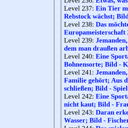
Level 236:
Etwas, was
Level 237:
Ein Tier m
Rebstock wächst; Bild
Level 238:
Das möchte
Europameisterschaft 
Level 239:
Jemanden, 
dem man draußen arbe
Level 240:
Eine Sport
Bohnensorte; Bild - 
Level 241:
Jemanden, 
Familie gehört; Aus 
schließen; Bild - Spi
Level 242:
Eine Sport
nicht kaut; Bild - Fr
Level 243:
Daran erke
Wasser; Bild - Fische