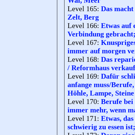
Wal, Meer
Level 165:
Das macht 
Zelt, Berg
Level 166:
Etwas auf 
Verbindung gebracht;
Level 167:
Knuspriges
immer auf morgen ver
Level 168:
Das repari
/ Reformhaus verkauf
Level 169:
Dafür schl
anfange muss/Berufe,
Höhle, Lampe, Steine
Level 170:
Berufe be
immer mehr, wenn man
Level 171:
Etwas, das
schwierig zu essen is