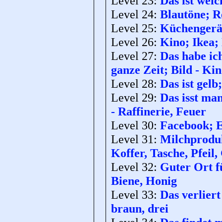
Level 23:
Das ist weic
Level 24:
Blautöne; Re
Level 25:
Küchengerät
Level 26:
Kino; Ikea; 
Level 27:
Das habe ich
ganze Zeit; Bild - Ki
Level 28:
Das ist gelb
Level 29:
Das isst man
- Raffinerie, Feuer
Level 30:
Facebook; E
Level 31:
Milchprodukt
Koffer, Tasche, Pfeil
Level 32:
Guter Ort f
Biene, Honig
Level 33:
Das verliert
braun, drei