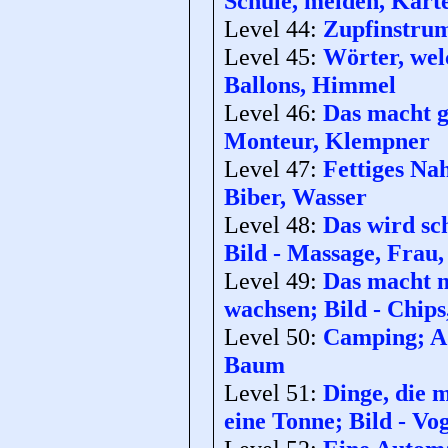
Schule, melden, Kart
Level 44:
Zupfinstrume
Level 45:
Wörter, wel
Ballons, Himmel
Level 46:
Das macht g
Monteur, Klempner
Level 47:
Fettiges Na
Biber, Wasser
Level 48:
Das wird sc
Bild - Massage, Frau
Level 49:
Das macht m
wachsen; Bild - Chips
Level 50:
Camping; Ad
Baum
Level 51:
Dinge, die 
eine Tonne; Bild - Vog