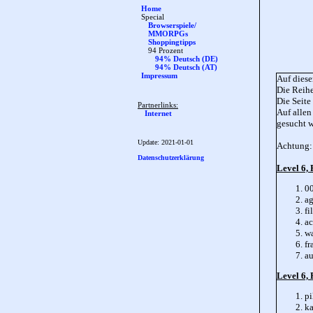
Home
Special
Browserspiele/
MMORPGs
Shoppingtipps
94 Prozent
94% Deutsch (DE)
94% Deutsch (AT)
Impressum
Auf diese
Die Reihe
Die Seite
Partnerlinks:
Auf allen
Internet
gesucht 
Update:
2021-01-01
Achtung: 
Datenschutzerklärung
Level 6,
0
a
fi
ac
wa
fr
au
Level 6, 
pi
ka