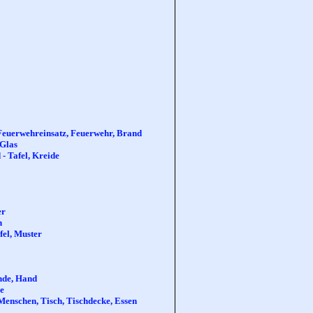
 Feuerwehreinsatz, Feuerwehr, Brand
 Glas
- Tafel, Kreide
er
n
fel, Muster
inde, Hand
ge
 Menschen, Tisch, Tischdecke, Essen