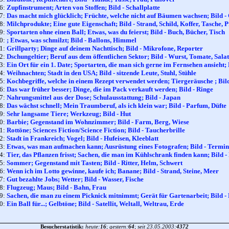
46:
Zupfinstrument; Arten von Stoffen; Bild - Schallplatte
47:
Das macht mich glücklich; Früchte, welche nicht auf Bäumen wachsen; Bild - 
48:
Milchprodukte; Eine gute Eigenschaft; Bild - Strand, Schild, Koffer, Tasche, 
49:
Sportarten ohne einen Ball; Etwas, was du feierst; Bild - Buch, Bücher, Tisch
50:
; Etwas, was schmilzt; Bild - Ballons, Himmel
51:
Grillparty; Dinge auf deinem Nachttisch; Bild - Mikrofone, Reporter
52:
Dschungeltier; Beruf aus dem öffentlichen Sektor; Bild - Wurst, Tomate, Salat
53:
Ein Ort für ein 1. Date; Sportarten, die man sich gerne im Fernsehen ansieht; 
54:
Weihnachten; Stadt in den USA; Bild - sitzende Leute, Stuhl, Stühle
55:
Kochbegriffe, welche in einem Rezept verwendet werden; Tiergeräusche ; Bi
56:
Das war früher besser; Dinge, die im Pack verkauft werden; Bild - Ringe
57:
Nahrungsmittel aus der Dose; Schulausstattung; Bild - Japan
58:
Das wächst schnell; Mein Traumberuf, als ich klein war; Bild - Parfum, Düfte
59:
Sehr langsame Tiere; Werkzeug; Bild - Hut
60:
Barbie; Gegenstand im Wohnzimmer; Bild - Farm, Berg, Wiese
61:
Rottöne; Sciences Fiction/Science Fiction; Bild - Taucherbrille
62:
Stadt in Frankreich; Vogel; Bild - Hufeisen, Kleeblatt
63:
Etwas, was man aufmachen kann; Ausrüstung eines Fotografen; Bild - Termina
64:
Tier, das Pflanzen frisst; Sachen, die man im Kühlschrank finden kann; Bild 
65:
Sommer; Gegenstand mit Tasten; Bild - Ritter, Helm, Schwert
66:
Wenn ich im Lotto gewinne, kaufe ich; Banane; Bild - Strand, Steine, Meer
67:
Gut bezahlte Jobs; Wetter; Bild - Wasser, Fische
68:
Flugzeug; Maus; Bild - Bahn, Frau
69:
Sachen, die man zu einem Picknick mitnimmt; Gerät für Gartenarbeit; Bild -
70:
Ein Ball für...; Gelbtöne; Bild - Satellit, Weltall, Weltrau, Erde
Besucherstatistik:
heute:
16
;
gestern:
64
;
seit 23.05.2003:
4372