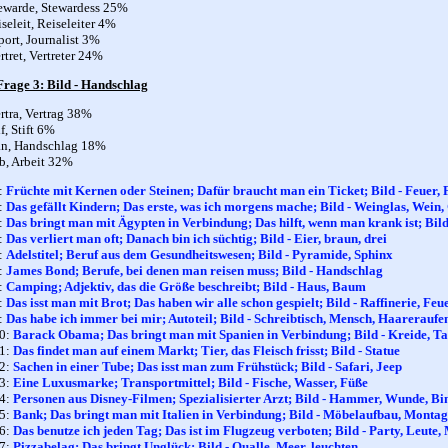
ewarde, Stewardess 25%
iseleit, Reiseleiter 4%
port, Journalist 3%
rtret, Vertreter 24%
Frage 3: Bild - Handschlag
rtra, Vertrag 38%
if, Stift 6%
an, Handschlag 18%
b, Arbeit 32%
:
Früchte mit Kernen oder Steinen; Dafür braucht man ein Ticket; Bild - Feuer,
:
Das gefällt Kindern; Das erste, was ich morgens mache; Bild - Weinglas, Wein,
:
Das bringt man mit Ägypten in Verbindung; Das hilft, wenn man krank ist; Bild 
:
Das verliert man oft; Danach bin ich süchtig; Bild - Eier, braun, drei
:
Adelstitel; Beruf aus dem Gesundheitswesen; Bild - Pyramide, Sphinx
:
James Bond; Berufe, bei denen man reisen muss; Bild - Handschlag
:
Camping; Adjektiv, das die Größe beschreibt; Bild - Haus, Baum
:
Das isst man mit Brot; Das haben wir alle schon gespielt; Bild - Raffinerie, Feu
:
Das habe ich immer bei mir; Autoteil; Bild - Schreibtisch, Mensch, Haareraufe
10:
Barack Obama; Das bringt man mit Spanien in Verbindung; Bild - Kreide, Ta
11:
Das findet man auf einem Markt; Tier, das Fleisch frisst; Bild - Statue
12:
Sachen in einer Tube; Das isst man zum Frühstück; Bild - Safari, Jeep
13:
Eine Luxusmarke; Transportmittel; Bild - Fische, Wasser, Füße
14:
Personen aus Disney-Filmen; Spezialisierter Arzt; Bild - Hammer, Wunde, B
15:
Bank; Das bringt man mit Italien in Verbindung; Bild - Möbelaufbau, Monta
16:
Das benutze ich jeden Tag; Das ist im Flugzeug verboten; Bild - Party, Leute,
17:
Pizzabelag; Das bringt Unglück; Bild - Qualle, Meer, leuchten