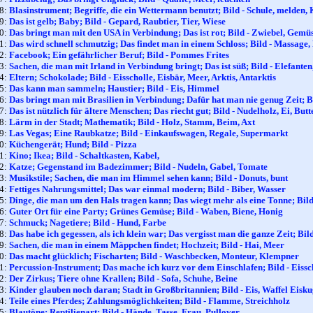
18:
Blasinstrument; Begriffe, die ein Wettermann benutzt; Bild - Schule, melden,
19:
Das ist gelb; Baby; Bild - Gepard, Raubtier, Tier, Wiese
20:
Das bringt man mit den USA in Verbindung; Das ist rot; Bild - Zwiebel, Gemü
21:
Das wird schnell schmutzig; Das findet man in einem Schloss; Bild - Massage
22:
Facebook; Ein gefährlicher Beruf; Bild - Pommes Frites
23:
Sachen, die man mit Irland in Verbindung bringt; Das ist süß; Bild - Elefante
24:
Eltern; Schokolade; Bild - Eisscholle, Eisbär, Meer, Arktis, Antarktis
25:
Das kann man sammeln; Haustier; Bild - Eis, Himmel
26:
Das bringt man mit Brasilien in Verbindung; Dafür hat man nie genug Zeit; 
27:
Das ist nützlich für ältere Menschen; Das riecht gut; Bild - Nudelholz, Ei, Butt
28:
Lärm in der Stadt; Mathematik; Bild - Holz, Stamm, Beim, Axt
29:
Las Vegas; Eine Raubkatze; Bild - Einkaufswagen, Regale, Supermarkt
30:
Küchengerät; Hund; Bild - Pizza
31:
Kino; Ikea; Bild - Schaltkasten, Kabel,
32:
Katze; Gegenstand im Badezimmer; Bild - Nudeln, Gabel, Tomate
33:
Musikstile; Sachen, die man im Himmel sehen kann; Bild - Donuts, bunt
34:
Fettiges Nahrungsmittel; Das war einmal modern; Bild - Biber, Wasser
35:
Dinge, die man um den Hals tragen kann; Das wiegt mehr als eine Tonne; Bild 
36:
Guter Ort für eine Party; Grünes Gemüse; Bild - Waben, Biene, Honig
37:
Schmuck; Nagetiere; Bild - Hund, Farbe
38:
Das habe ich gegessen, als ich klein war; Das vergisst man die ganze Zeit; Bil
39:
Sachen, die man in einem Mäppchen findet; Hochzeit; Bild - Hai, Meer
40:
Das macht glücklich; Fischarten; Bild - Waschbecken, Monteur, Klempner
41:
Percussion-Instrument; Das mache ich kurz vor dem Einschlafen; Bild - Eissc
42:
Der Zirkus; Tiere ohne Krallen; Bild - Sofa, Schuhe, Beine
43:
Kinder glauben noch daran; Stadt in Großbritannien; Bild - Eis, Waffel Eisku
44:
Teile eines Pferdes; Zahlungsmöglichkeiten; Bild - Flamme, Streichholz
45:
Blautöne; Reptilienart; Bild - Hände, Tasse, Frau, Pullover