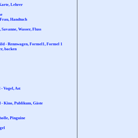
 Karte, Lehrer
se
, Frau, Handtuch
n, Savanne, Wasser, Fluss
Bild - Rennwagen, Formel1, Formel 1
er, backen
- Vogel, Ast
d - Kino, Publikum, Gäste
holle, Pinguine
gel