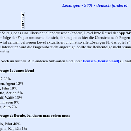
Lösungen - 94% - deutsch (andere)
r Seite gibt es eine Übersicht aller deutschen (andere) Level bzw. Rätsel der App
nfolge der Fragen unterscheidet sich, darum gibt es hier die Übersicht nach Fragen s
 wird zeitnah bei neuen Level aktualisiert und hat so alle Lösungen für das Spiel 9
 Unterseiten wird die Fragenübersicht angezeigt. Sollte die Reihenfolge nicht sti
werden.
Noch im Aufbau. Alle anderen Antworten sind unter
Deutsch (Deutschland)
zu fin
 Frage 1: James Bond
07 28%
gen, Agent 12%
l, Film 19%
tio, Action 6%
ff, Waffe 13%
a, Frauen 9%
t, Auto 7%
Frage 2: Berufe, bei denen man reisen muss
lo, Pilot 40%
pita, Kapitän 1%